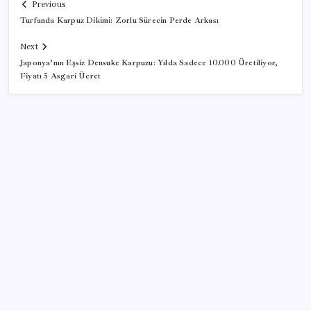
Previous
Turfanda Karpuz Dikimi: Zorlu Sürecin Perde Arkası
Next
Japonya’nın Eşsiz Densuke Karpuzu: Yılda Sadece 10.000 Üretiliyor,
Fiyatı 5 Asgari Ücret
SON YAZILAR
Zihin Okuyan Yapay Zeka Firması: Beynini Okutana
50 Dolar
Yapay zeka bu kez gerçek bir canlı üretti