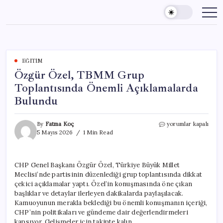
Skip
to
content
EĞITIM
Özgür Özel, TBMM Grup
Toplantısında Önemli Açıklamalarda
Bulundu
Özgür
By
Fatma Koç
yorumlar kapalı
Özel,
5 Mayıs 2026
1 Min Read
TBMM
Grup
Toplantısında
CHP Genel Başkanı Özgür Özel, Türkiye Büyük Millet
Önemli
Meclisi’nde partisinin düzenlediği grup toplantısında dikkat
Açıklamalarda
Bulundu
çekici açıklamalar yaptı. Özel’in konuşmasında öne çıkan
için
başlıklar ve detaylar ilerleyen dakikalarda paylaşılacak.
Kamuoyunun merakla beklediği bu önemli konuşmanın içeriği,
CHP’nin politikaları ve gündeme dair değerlendirmeleri
kapsıyor. Gelişmeler için takipte kalın.