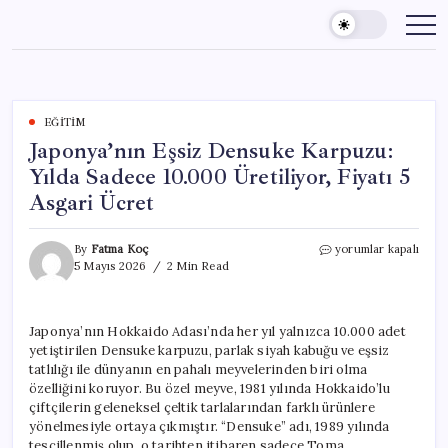
Skip
to
content
EĞITIM
Japonya’nın Eşsiz Densuke Karpuzu:
Yılda Sadece 10.000 Üretiliyor, Fiyatı 5
Asgari Ücret
Japonya’nın
By
Fatma Koç
yorumlar kapalı
Eşsiz
5 Mayıs 2026
2 Min Read
Densuke
Karpuzu:
Yılda
Japonya’nın Hokkaido Adası’nda her yıl yalnızca 10.000 adet
Sadece
yetiştirilen Densuke karpuzu, parlak siyah kabuğu ve eşsiz
10.000
Üretiliyor,
tatlılığı ile dünyanın en pahalı meyvelerinden biri olma
Fiyatı
özelliğini koruyor. Bu özel meyve, 1981 yılında Hokkaido’lu
5
çiftçilerin geleneksel çeltik tarlalarından farklı ürünlere
Asgari
yönelmesiyle ortaya çıkmıştır. “Densuke” adı, 1989 yılında
Ücret
tescillenmiş olup, o tarihten itibaren sadece Toma