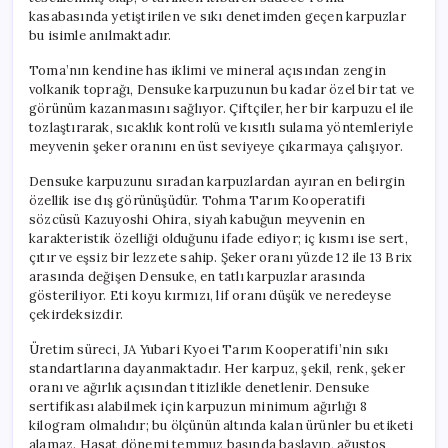
için
kasabasında yetiştirilen ve sıkı denetimden geçen karpuzlar
bu isimle anılmaktadır.
Toma’nın kendine has iklimi ve mineral açısından zengin
volkanik toprağı, Densuke karpuzunun bu kadar özel bir tat ve
görünüm kazanmasını sağlıyor. Çiftçiler, her bir karpuzu el ile
tozlaştırarak, sıcaklık kontrolü ve kısıtlı sulama yöntemleriyle
meyvenin şeker oranını en üst seviyeye çıkarmaya çalışıyor.
Densuke karpuzunu sıradan karpuzlardan ayıran en belirgin
özellik ise dış görünüşüdür. Tohma Tarım Kooperatifi
sözcüsü Kazuyoshi Ohira, siyah kabuğun meyvenin en
karakteristik özelliği olduğunu ifade ediyor; iç kısmı ise sert,
çıtır ve eşsiz bir lezzete sahip. Şeker oranı yüzde 12 ile 13 Brix
arasında değişen Densuke, en tatlı karpuzlar arasında
gösteriliyor. Eti koyu kırmızı, lif oranı düşük ve neredeyse
çekirdeksizdir.
Üretim süreci, JA Yubari Kyoei Tarım Kooperatifi’nin sıkı
standartlarına dayanmaktadır. Her karpuz, şekil, renk, şeker
oranı ve ağırlık açısından titizlikle denetlenir. Densuke
sertifikası alabilmek için karpuzun minimum ağırlığı 8
kilogram olmalıdır; bu ölçünün altında kalan ürünler bu etiketi
alamaz. Hasat dönemi temmuz başında başlayıp, ağustos