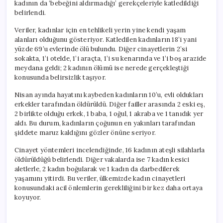
kadının da ‘bebeğini aldırmadığı’ gerekçeleriyle katledildiği
belirlendi.
Veriler, kadınlar için en tehlikeli yerin yine kendi yaşam
alanları olduğunu gösteriyor. Katledilen kadınların 18’i yani
yüzde 69’u evlerinde ölü bulundu. Diğer cinayetlerin 2’si
sokakta, 1’i otelde, 1’i araçta, 1’i su kenarında ve 1’i boş arazide
meydana geldi; 2 kadının ölümü ise nerede gerçekleştiği
konusunda belirsizlik taşıyor.
Nisan ayında hayatını kaybeden kadınların 10’u, evli oldukları
erkekler tarafından öldürüldü. Diğer failler arasında 2 eski eş,
2 birlikte olduğu erkek, 1 baba, 1 oğul, 1 akraba ve 1 tanıdık yer
aldı. Bu durum, kadınların çoğunun en yakınları tarafından
şiddete maruz kaldığını gözler önüne seriyor.
Cinayet yöntemleri incelendiğinde, 16 kadının ateşli silahlarla
öldürüldüğü belirlendi. Diğer vakalarda ise 7 kadın kesici
aletlerle, 2 kadın boğularak ve 1 kadın da darbedilerek
yaşamını yitirdi. Bu veriler, ülkemizde kadın cinayetleri
konusundaki acil önlemlerin gerekliliğini bir kez daha ortaya
koyuyor.