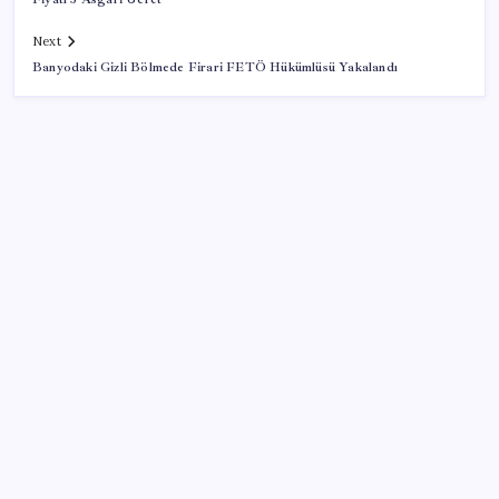
Next
Banyodaki Gizli Bölmede Firari FETÖ Hükümlüsü Yakalandı
SON YAZILAR
Minecraft Nintendo Switch 2’ye Geliyor: Tarih Belli
Oldu
DUS 1. dönem ek yerleştirme sonuçları açıklandı
Kredi kartı kullanıcılarına kritik uyarı: O sınırı geçen
daha fazla asgari ödeme yapıyor