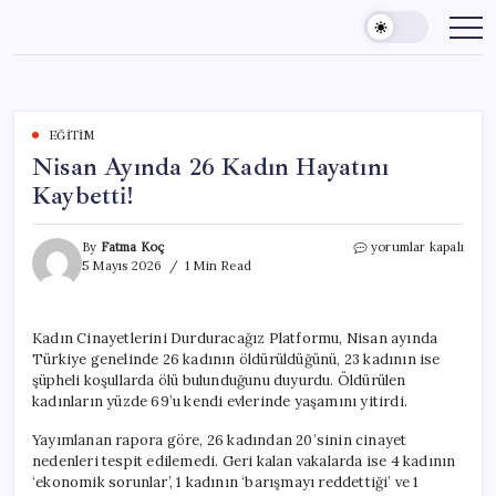
Skip
to
content
EĞITIM
Nisan Ayında 26 Kadın Hayatını
Kaybetti!
Nisan
By
Fatma Koç
yorumlar kapalı
Ayında
5 Mayıs 2026
1 Min Read
26
Kadın
Hayatını
Kadın Cinayetlerini Durduracağız Platformu, Nisan ayında
Kaybetti!
Türkiye genelinde 26 kadının öldürüldüğünü, 23 kadının ise
için
şüpheli koşullarda ölü bulunduğunu duyurdu. Öldürülen
kadınların yüzde 69’u kendi evlerinde yaşamını yitirdi.
Yayımlanan rapora göre, 26 kadından 20’sinin cinayet
nedenleri tespit edilemedi. Geri kalan vakalarda ise 4 kadının
‘ekonomik sorunlar’, 1 kadının ‘barışmayı reddettiği’ ve 1