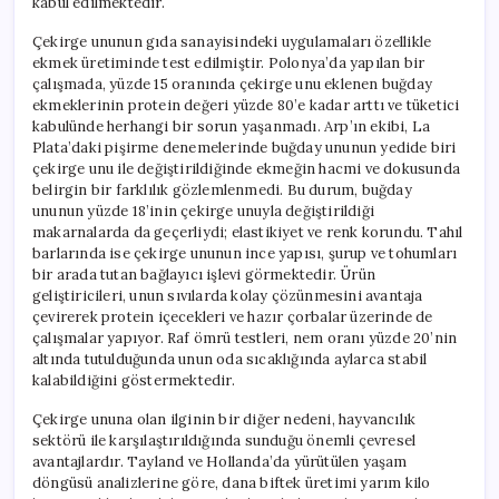
kabul edilmektedir.
Çekirge ununun gıda sanayisindeki uygulamaları özellikle
ekmek üretiminde test edilmiştir. Polonya’da yapılan bir
çalışmada, yüzde 15 oranında çekirge unu eklenen buğday
ekmeklerinin protein değeri yüzde 80’e kadar arttı ve tüketici
kabulünde herhangi bir sorun yaşanmadı. Arp’ın ekibi, La
Plata’daki pişirme denemelerinde buğday ununun yedide biri
çekirge unu ile değiştirildiğinde ekmeğin hacmi ve dokusunda
belirgin bir farklılık gözlemlenmedi. Bu durum, buğday
ununun yüzde 18’inin çekirge unuyla değiştirildiği
makarnalarda da geçerliydi; elastikiyet ve renk korundu. Tahıl
barlarında ise çekirge ununun ince yapısı, şurup ve tohumları
bir arada tutan bağlayıcı işlevi görmektedir. Ürün
geliştiricileri, unun sıvılarda kolay çözünmesini avantaja
çevirerek protein içecekleri ve hazır çorbalar üzerinde de
çalışmalar yapıyor. Raf ömrü testleri, nem oranı yüzde 20’nin
altında tutulduğunda unun oda sıcaklığında aylarca stabil
kalabildiğini göstermektedir.
Çekirge ununa olan ilginin bir diğer nedeni, hayvancılık
sektörü ile karşılaştırıldığında sunduğu önemli çevresel
avantajlardır. Tayland ve Hollanda’da yürütülen yaşam
döngüsü analizlerine göre, dana biftek üretimi yarım kilo