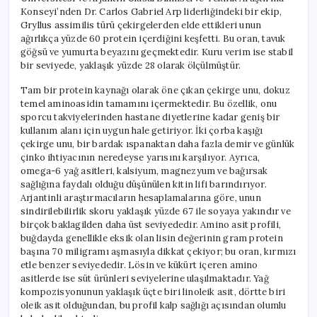
Dezavantajları
Konseyi’nden Dr. Carlos Gabriel Arp liderliğindeki bir ekip,
için
Gryllus assimilis türü çekirgelerden elde ettikleri unun
ağırlıkça yüzde 60 protein içerdiğini keşfetti. Bu oran, tavuk
göğsü ve yumurta beyazını geçmektedir. Kuru verim ise stabil
bir seviyede, yaklaşık yüzde 28 olarak ölçülmüştür.
Tam bir protein kaynağı olarak öne çıkan çekirge unu, dokuz
temel aminoasidin tamamını içermektedir. Bu özellik, onu
sporcu takviyelerinden hastane diyetlerine kadar geniş bir
kullanım alanı için uygun hale getiriyor. İki çorba kaşığı
çekirge unu, bir bardak ıspanaktan daha fazla demir ve günlük
çinko ihtiyacının neredeyse yarısını karşılıyor. Ayrıca,
omega-6 yağ asitleri, kalsiyum, magnezyum ve bağırsak
sağlığına faydalı olduğu düşünülen kitin lifi barındırıyor.
Arjantinli araştırmacıların hesaplamalarına göre, unun
sindirilebilirlik skoru yaklaşık yüzde 67 ile soyaya yakındır ve
birçok baklagilden daha üst seviyededir. Amino asit profili,
buğdayda genellikle eksik olan lisin değerinin gram protein
başına 70 miligramı aşmasıyla dikkat çekiyor; bu oran, kırmızı
etle benzer seviyededir. Lösin ve kükürt içeren amino
asitlerde ise süt ürünleri seviyelerine ulaşılmaktadır. Yağ
kompozisyonunun yaklaşık üçte biri linoleik asit, dörtte biri
oleik asit olduğundan, bu profil kalp sağlığı açısından olumlu