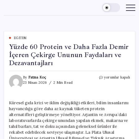
Skip
to
content
EĞITIM
Yüzde 60 Protein ve Daha Fazla Demir
İçeren Çekirge Ununun Faydaları ve
Dezavantajları
Yüzde
By
Fatma Koç
yorumlar kapalı
60
23 Nisan 2026
2 Min Read
Protein
ve
Daha
Küresel gıda krizi ve iklim değişikliği etkileri, bilim insanlarını
Fazla
hayvancılığa göre daha az kaynak tüketen protein
Demir
İçeren
alternatifleri geliştirmeye yöneltiyor. Arjantin ve Avrupa’daki
Çekirge
laboratuvarlarda çekirge unundan yapılan ekmek, makarna ve
Ununun
tahıl barları, tat ve doku açısından geleneksel ürünler ile
Faydaları
rekabet edebilecek seviyeye ulaşmıştır. La Plata Ulusal
ve
Üniversitesi ve Arjantin Ulusal Bilimsel ve Teknik Araştırma