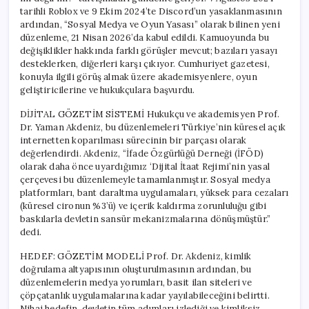
için
tarihli Roblox ve 9 Ekim 2024’te Discord’un yasaklanmasının
ardından, “Sosyal Medya ve Oyun Yasası” olarak bilinen yeni
düzenleme, 21 Nisan 2026’da kabul edildi. Kamuoyunda bu
değişiklikler hakkında farklı görüşler mevcut; bazıları yasayı
desteklerken, diğerleri karşı çıkıyor. Cumhuriyet gazetesi,
konuyla ilgili görüş almak üzere akademisyenlere, oyun
geliştiricilerine ve hukukçulara başvurdu.
DİJİTAL GÖZETİM SİSTEMİ Hukukçu ve akademisyen Prof.
Dr. Yaman Akdeniz, bu düzenlemeleri Türkiye’nin küresel açık
internetten koparılması sürecinin bir parçası olarak
değerlendirdi. Akdeniz, “İfade Özgürlüğü Derneği (İFÖD)
olarak daha önce uyardığımız ‘Dijital İtaat Rejimi’nin yasal
çerçevesi bu düzenlemeyle tamamlanmıştır. Sosyal medya
platformları, bant daraltma uygulamaları, yüksek para cezaları
(küresel cironun %3’ü) ve içerik kaldırma zorunluluğu gibi
baskılarla devletin sansür mekanizmalarına dönüşmüştür.”
dedi.
HEDEF: GÖZETİM MODELİ Prof. Dr. Akdeniz, kimlik
doğrulama altyapısının oluşturulmasının ardından, bu
düzenlemelerin medya yorumları, basit ilan siteleri ve
çöpçatanlık uygulamalarına kadar yayılabileceğini belirtti.
Nihai hedefin, devletin tüm adımları izlediği ve kimliksiz