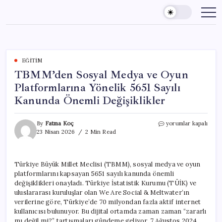
Skip
to
content
EĞITIM
TBMM’den Sosyal Medya ve Oyun
Platformlarına Yönelik 5651 Sayılı
Kanunda Önemli Değişiklikler
TBMM’den
By
Fatma Koç
yorumlar kapalı
Sosyal
23 Nisan 2026
2 Min Read
Medya
ve
Oyun
Türkiye Büyük Millet Meclisi (TBMM), sosyal medya ve oyun
Platformlarına
platformlarını kapsayan 5651 sayılı kanunda önemli
Yönelik
5651
değişiklikleri onayladı. Türkiye İstatistik Kurumu (TÜİK) ve
Sayılı
uluslararası kuruluşlar olan We Are Social & Meltwater’ın
Kanunda
verilerine göre, Türkiye’de 70 milyondan fazla aktif internet
Önemli
kullanıcısı bulunuyor. Bu dijital ortamda zaman zaman “zararlı
Değişiklikler
mı değil mi?” tartışmaları gündeme geliyor. 7 Ağustos 2024