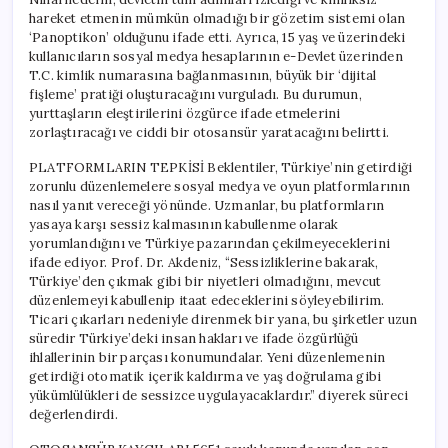
hareket etmenin mümkün olmadığı bir gözetim sistemi olan
‘Panoptikon’ olduğunu ifade etti. Ayrıca, 15 yaş ve üzerindeki
kullanıcıların sosyal medya hesaplarının e-Devlet üzerinden
T.C. kimlik numarasına bağlanmasının, büyük bir ‘dijital
fişleme’ pratiği oluşturacağını vurguladı. Bu durumun,
yurttaşların eleştirilerini özgürce ifade etmelerini
zorlaştıracağı ve ciddi bir otosansür yaratacağını belirtti.
PLATFORMLARIN TEPKİSİ Beklentiler, Türkiye’nin getirdiği
zorunlu düzenlemelere sosyal medya ve oyun platformlarının
nasıl yanıt vereceği yönünde. Uzmanlar, bu platformların
yasaya karşı sessiz kalmasının kabullenme olarak
yorumlandığını ve Türkiye pazarından çekilmeyeceklerini
ifade ediyor. Prof. Dr. Akdeniz, “Sessizliklerine bakarak,
Türkiye’den çıkmak gibi bir niyetleri olmadığını, mevcut
düzenlemeyi kabullenip itaat edeceklerini söyleyebilirim.
Ticari çıkarları nedeniyle direnmek bir yana, bu şirketler uzun
süredir Türkiye’deki insan hakları ve ifade özgürlüğü
ihlallerinin bir parçası konumundalar. Yeni düzenlemenin
getirdiği otomatik içerik kaldırma ve yaş doğrulama gibi
yükümlülükleri de sessizce uygulayacaklardır.” diyerek süreci
değerlendirdi.