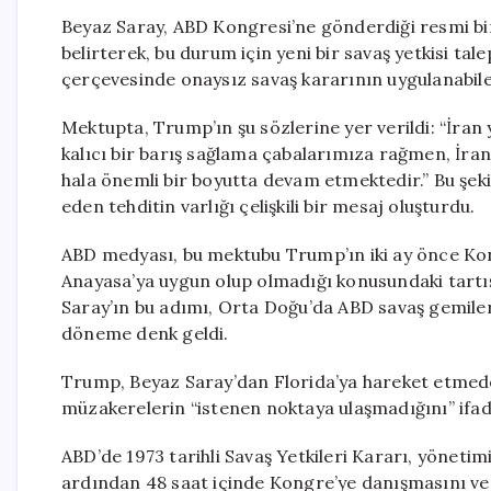
Beyaz Saray, ABD Kongresi’ne gönderdiği resmi bir
belirterek, bu durum için yeni bir savaş yetkisi ta
çerçevesinde onaysız savaş kararının uygulanabilec
Mektupta, Trump’ın şu sözlerine yer verildi: “İra
kalıcı bir barış sağlama çabalarımıza rağmen, İran’
hala önemli bir boyutta devam etmektedir.” Bu şeki
eden tehditin varlığı çelişkili bir mesaj oluşturdu.
ABD medyası, bu mektubu Trump’ın iki ay önce Ko
Anayasa’ya uygun olup olmadığı konusundaki tartış
Saray’ın bu adımı, Orta Doğu’da ABD savaş gemileri 
döneme denk geldi.
Trump, Beyaz Saray’dan Florida’ya hareket etmede
müzakerelerin “istenen noktaya ulaşmadığını” ifad
ABD’de 1973 tarihli Savaş Yetkileri Kararı, yönetim
ardından 48 saat içinde Kongre’ye danışmasını ve