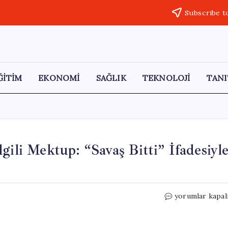
Subscribe t
ĞİTİM
EKONOMİ
SAĞLIK
TEKNOLOJİ
TANI
gili Mektup: “Savaş Bitti” İfadesiyl
Trump’tan
yorumlar kapal
Kongre’ye
İran
İle