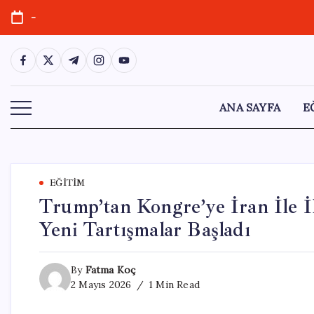
Skip
-
to
content
https://www.facebook.com/
https://twitter.com/
https://t.me/
https://www.instagram.com/
https://youtube.com/
ANA SAYFA
E
EĞITIM
Trump’tan Kongre’ye İran İle İl
Yeni Tartışmalar Başladı
By
Fatma Koç
2 Mayıs 2026
1 Min Read