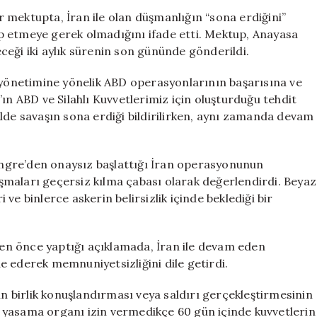
İlgili
 mektupta, İran ile olan düşmanlığın “sona erdiğini”
Mektup:
lep etmeye gerek olmadığını ifade etti. Mektup, Anayasa
“Savaş
eği iki aylık sürenin son gününde gönderildi.
Bitti”
İfadesiyle
n yönetimine yönelik ABD operasyonlarının başarısına ve
Yeni
ın ABD ve Silahlı Kuvvetlerimiz için oluşturduğu tehdit
Tartışmalar
lde savaşın sona erdiği bildirilirken, aynı zamanda devam
Başladı
için
ngre’den onaysız başlattığı İran operasyonunun
maları geçersiz kılma çabası olarak değerlendirdi. Beyaz
ve binlerce askerin belirsizlik içinde beklediği bir
n önce yaptığı açıklamada, İran ile devam eden
e ederek memnuniyetsizliğini dile getirdi.
in birlik konuşlandırması veya saldırı gerçekleştirmesinin
 yasama organı izin vermedikçe 60 gün içinde kuvvetlerin