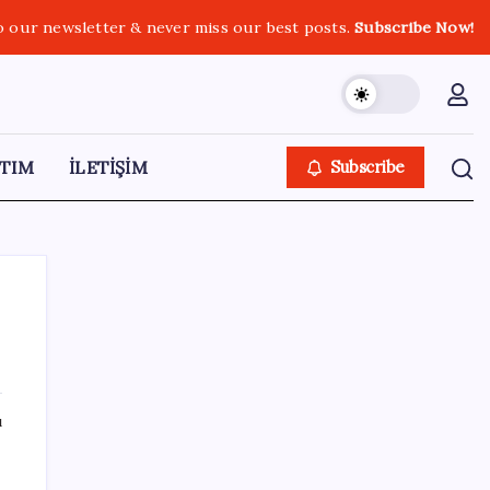
o our newsletter & never miss our best posts.
Subscribe Now!
TIM
İLETİŞİM
Subscribe
e
SON YAZILAR
ı
Uzman isim maaşlarda yeni dönemi
açıkladı: Prim borcu olan emeklilerin