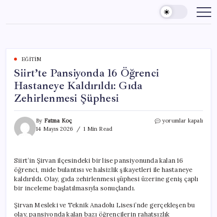
Skip
to
content
EĞITIM
Siirt’te Pansiyonda 16 Öğrenci
Hastaneye Kaldırıldı: Gıda
Zehirlenmesi Şüphesi
Siirt’te
By
Fatma Koç
yorumlar kapalı
Pansiyonda
14 Mayıs 2026
1 Min Read
16
Öğrenci
Hastaneye
Siirt’in Şirvan ilçesindeki bir lise pansiyonunda kalan 16
Kaldırıldı:
öğrenci, mide bulantısı ve halsizlik şikayetleri ile hastaneye
Gıda
Zehirlenmesi
kaldırıldı. Olay, gıda zehirlenmesi şüphesi üzerine geniş çaplı
Şüphesi
bir inceleme başlatılmasıyla sonuçlandı.
için
Şirvan Mesleki ve Teknik Anadolu Lisesi’nde gerçekleşen bu
olay, pansiyonda kalan bazı öğrencilerin rahatsızlık