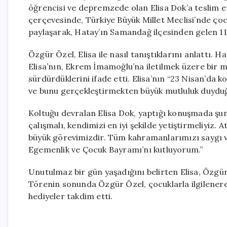
öğrencisi ve depremzede olan Elisa Dok’a teslim et
çerçevesinde, Türkiye Büyük Millet Meclisi’nde ço
paylaşarak, Hatay’ın Samandağ ilçesinden gelen 11
Özgür Özel, Elisa ile nasıl tanıştıklarını anlattı.
Elisa’nın, Ekrem İmamoğlu’na iletilmek üzere bir me
sürdürdüklerini ifade etti. Elisa’nın “23 Nisan’da 
ve bunu gerçekleştirmekten büyük mutluluk duyduğ
Koltuğu devralan Elisa Dok, yaptığı konuşmada şunla
çalışmalı, kendimizi en iyi şekilde yetiştirmeliyiz
büyük görevimizdir. Tüm kahramanlarımızı saygı 
Egemenlik ve Çocuk Bayramı’nı kutluyorum.”
Unutulmaz bir gün yaşadığını belirten Elisa, Özgür
Törenin sonunda Özgür Özel, çocuklarla ilgilenerek 
hediyeler takdim etti.