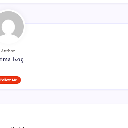
Author
tma Koç
Follow Me