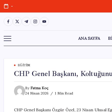
Skip
-
to
content
https://www.facebook.com/
https://twitter.com/
https://t.me/
https://www.instagram.com/
https://youtube.com/
ANA SAYFA
E
EĞITIM
CHP Genel Başkanı, Koltuğunu
By
Fatma Koç
24 Nisan 2026
1 Min Read
CHP Genel Başkanı Özgür Özel, 23 Nisan Ulusal Eg