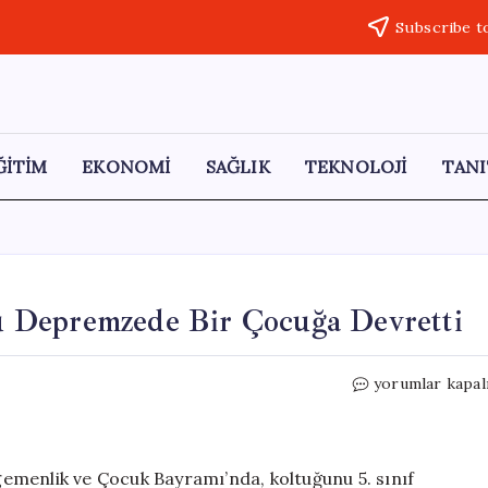
Subscribe t
ĞİTİM
EKONOMİ
SAĞLIK
TEKNOLOJİ
TANI
 Depremzede Bir Çocuğa Devretti
CHP
yorumlar kapal
Genel
Başkanı,
Koltuğunu
Depremzede
emenlik ve Çocuk Bayramı’nda, koltuğunu 5. sınıf