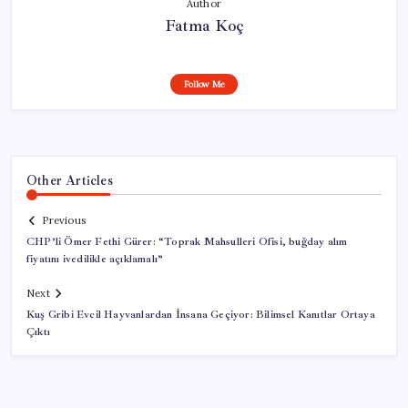
Author
Fatma Koç
Follow Me
Other Articles
Previous
CHP’li Ömer Fethi Gürer: “Toprak Mahsulleri Ofisi, buğday alım
fiyatını ivedilikle açıklamalı”
Next
Kuş Gribi Evcil Hayvanlardan İnsana Geçiyor: Bilimsel Kanıtlar Ortaya
Çıktı