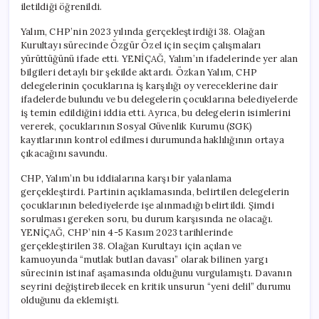
iletildiği öğrenildi.
Yalım, CHP’nin 2023 yılında gerçekleştirdiği 38. Olağan
Kurultayı sürecinde Özgür Özel için seçim çalışmaları
yürüttüğünü ifade etti. YENİÇAĞ, Yalım’ın ifadelerinde yer alan
bilgileri detaylı bir şekilde aktardı. Özkan Yalım, CHP
delegelerinin çocuklarına iş karşılığı oy vereceklerine dair
ifadelerde bulundu ve bu delegelerin çocuklarına belediyelerde
iş temin edildiğini iddia etti. Ayrıca, bu delegelerin isimlerini
vererek, çocuklarının Sosyal Güvenlik Kurumu (SGK)
kayıtlarının kontrol edilmesi durumunda haklılığının ortaya
çıkacağını savundu.
CHP, Yalım’ın bu iddialarına karşı bir yalanlama
gerçekleştirdi. Partinin açıklamasında, belirtilen delegelerin
çocuklarının belediyelerde işe alınmadığı belirtildi. Şimdi
sorulması gereken soru, bu durum karşısında ne olacağı.
YENİÇAĞ, CHP’nin 4-5 Kasım 2023 tarihlerinde
gerçekleştirilen 38. Olağan Kurultayı için açılan ve
kamuoyunda “mutlak butlan davası” olarak bilinen yargı
sürecinin istinaf aşamasında olduğunu vurgulamıştı. Davanın
seyrini değiştirebilecek en kritik unsurun “yeni delil” durumu
olduğunu da eklemişti.