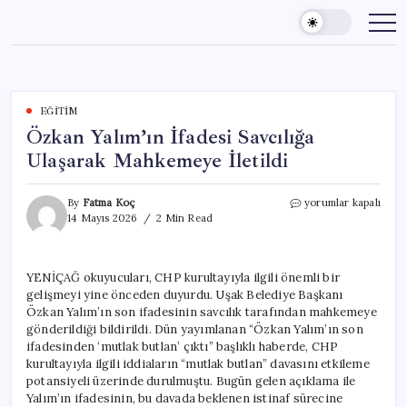
Skip
to
content
EĞITIM
Özkan Yalım’ın İfadesi Savcılığa
Ulaşarak Mahkemeye İletildi
Özkan
By
Fatma Koç
yorumlar kapalı
Yalım’ın
14 Mayıs 2026
2 Min Read
İfadesi
Savcılığa
Ulaşarak
YENİÇAĞ okuyucuları, CHP kurultayıyla ilgili önemli bir
Mahkemeye
gelişmeyi yine önceden duyurdu. Uşak Belediye Başkanı
İletildi
için
Özkan Yalım’ın son ifadesinin savcılık tarafından mahkemeye
gönderildiği bildirildi. Dün yayımlanan “Özkan Yalım’ın son
ifadesinden ‘mutlak butlan’ çıktı” başlıklı haberde, CHP
kurultayıyla ilgili iddiaların “mutlak butlan” davasını etkileme
potansiyeli üzerinde durulmuştu. Bugün gelen açıklama ile
Yalım’ın ifadesinin, bu davada beklenen istinaf sürecine