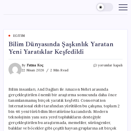
Skip
to
content
EĞITIM
Bilim Dünyasında Şaşkınlık Yaratan
Yeni Yaratıklar Keşfedildi
Bilim
By
Fatma Koç
yorumlar kapalı
Dünyasında
22 Nisan 2026
2 Min Read
Şaşkınlık
Yaratan
Yeni
Bilim insanları, And Dağları ile Amazon Nehri arasında
Yaratıklar
gerçekleştirilen önemli bir araştırma sonucunda daha önce
Keşfedildi
için
tanımlanmamış birçok yaratık keşfetti. Conservation
International ekibi tarafından yürütülen bu çalışma, toplam 2
bin 46 yeni türü bilim literatürüne kazandırdı. Modern
teknolojinin yanı sıra yerel toplulukların desteğiyle
gerçekleştirilen bu araştırmada, memeliler, sürüngenler,
balıklar ve böcekler gibi çeşitli hayvan gruplarına ait birçok