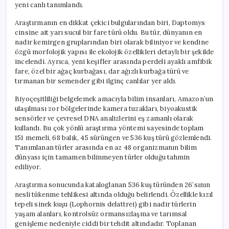
yeni canlı tanımlandı.
Araştırmanın en dikkat çekici bulgularından biri, Daptomys
cinsine ait yarı sucul bir fare türü oldu. Bu tür, dünyanın en
nadir kemirgen gruplarından biri olarak biliniyor ve kendine
özgü morfolojik yapısı ile ekolojik özellikleri detaylı bir şekilde
incelendi. Ayrıca, yeni keşifler arasında perdeli ayaklı amfibik
fare, özel bir ağaç kurbağası, dar ağızlı kurbağa türü ve
tırmanan bir semender gibi ilginç canlılar yer aldı.
Biyoçeşitliliği belgelemek amacıyla bilim insanları, Amazon’un
ulaşılması zor bölgelerinde kamera tuzakları, biyoakustik
sensörler ve çevresel DNA analizlerini eş zamanlı olarak
kullandı. Bu çok yönlü araştırma yöntemi sayesinde toplam
151 memeli, 68 balık, 45 sürüngen ve 536 kuş türü gözlemlendi.
Tanımlanan türler arasında en az 48 organizmanın bilim
dünyası için tamamen bilinmeyen türler olduğu tahmin
ediliyor.
Araştırma sonucunda kataloglanan 536 kuş türünden 26’sının
nesli tükenme tehlikesi altında olduğu belirlendi. Özellikle kızıl
tepeli sinek kuşu (Lophornis delattrei) gibi nadir türlerin
yaşam alanları, kontrolsüz ormansızlaşma ve tarımsal
genişleme nedeniyle ciddi bir tehdit altındadır. Toplanan