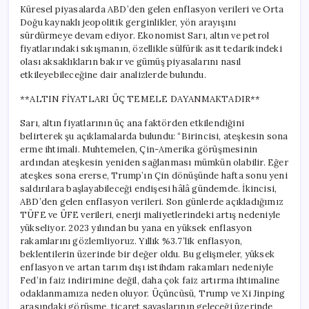
Bekleniyor
Küresel piyasalarda ABD’den gelen enflasyon verileri ve Orta
için
Doğu kaynaklı jeopolitik gerginlikler, yön arayışını
sürdürmeye devam ediyor. Ekonomist Sarı, altın ve petrol
fiyatlarındaki sıkışmanın, özellikle sülfürik asit tedarikindeki
olası aksaklıkların bakır ve gümüş piyasalarını nasıl
etkileyebileceğine dair analizlerde bulundu.
**ALTIN FİYATLARI ÜÇ TEMELE DAYANMAKTADIR**
Sarı, altın fiyatlarının üç ana faktörden etkilendiğini
belirterek şu açıklamalarda bulundu: “Birincisi, ateşkesin sona
erme ihtimali. Muhtemelen, Çin-Amerika görüşmesinin
ardından ateşkesin yeniden sağlanması mümkün olabilir. Eğer
ateşkes sona ererse, Trump’ın Çin dönüşünde hafta sonu yeni
saldırılara başlayabileceği endişesi hâlâ gündemde. İkincisi,
ABD’den gelen enflasyon verileri. Son günlerde açıkladığımız
TÜFE ve ÜFE verileri, enerji maliyetlerindeki artış nedeniyle
yükseliyor. 2023 yılından bu yana en yüksek enflasyon
rakamlarını gözlemliyoruz. Yıllık %3.7’lik enflasyon,
beklentilerin üzerinde bir değer oldu. Bu gelişmeler, yüksek
enflasyon ve artan tarım dışı istihdam rakamları nedeniyle
Fed’in faiz indirimine değil, daha çok faiz artırma ihtimaline
odaklanmamıza neden oluyor. Üçüncüsü, Trump ve Xi Jinping
arasındaki görüşme, ticaret savaşlarının geleceği üzerinde