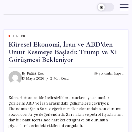
Skip
to
content
HABER
Küresel Ekonomi, İran ve ABD’den
Umut Kesmeye Başladı: Trump ve Xi
Görüşmesi Bekleniyor
Küresel
By
Fatma Koç
yorumlar kapalı
Ekonomi,
13 Mayıs 2026
2 Min Read
İran
ve
ABD’den
Küresel ekonomide belirsizlikler artarken, yatırımcılar
Umut
gözlerini ABD ve İran arasındaki gelişmelere çeviriyor.
Kesmeye
Başladı:
Ekonomist Şirin Sarı, değerli metaller alanındaki son durumu
Trump
sozcu.com.tr’ye değerlendirdi. Sarı, altın ve petrol fiyatlarının
ve
dar bir bant içerisinde hareket ettiğini ve bu durumun
Xi
piyasalar üzerindeki etkilerini vurguladı.
Görüşmesi