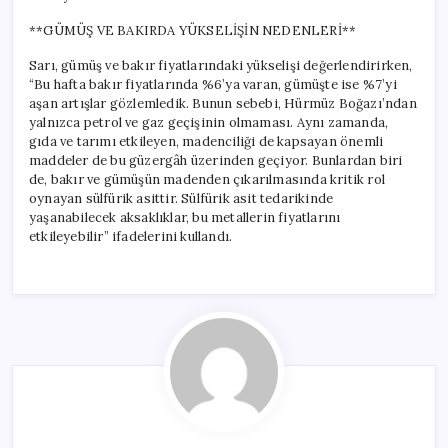
**GÜMÜŞ VE BAKIRDA YÜKSELİŞİN NEDENLERİ**
Sarı, gümüş ve bakır fiyatlarındaki yükselişi değerlendirirken,
“Bu hafta bakır fiyatlarında %6’ya varan, gümüşte ise %7’yi
aşan artışlar gözlemledik. Bunun sebebi, Hürmüz Boğazı’ndan
yalnızca petrol ve gaz geçişinin olmaması. Aynı zamanda,
gıda ve tarımı etkileyen, madenciliği de kapsayan önemli
maddeler de bu güzergâh üzerinden geçiyor. Bunlardan biri
de, bakır ve gümüşün madenden çıkarılmasında kritik rol
oynayan sülfürik asittir. Sülfürik asit tedarikinde
yaşanabilecek aksaklıklar, bu metallerin fiyatlarını
etkileyebilir” ifadelerini kullandı.