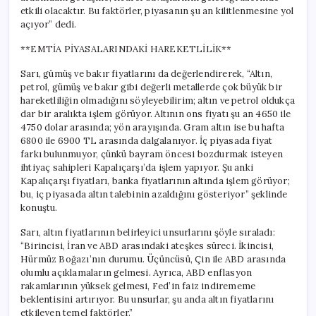
etkili olacaktır. Bu faktörler, piyasanın şu an kilitlenmesine yol
açıyor” dedi.
**EMTİA PİYASALARINDAKİ HAREKETLİLİK**
Sarı, gümüş ve bakır fiyatlarını da değerlendirerek, “Altın,
petrol, gümüş ve bakır gibi değerli metallerde çok büyük bir
hareketliliğin olmadığını söyleyebilirim; altın ve petrol oldukça
dar bir aralıkta işlem görüyor. Altının ons fiyatı şu an 4650 ile
4750 dolar arasında; yön arayışında. Gram altın ise bu hafta
6800 ile 6900 TL arasında dalgalanıyor. İç piyasada fiyat
farkı bulunmuyor, çünkü bayram öncesi bozdurmak isteyen
ihtiyaç sahipleri Kapalıçarşı’da işlem yapıyor. Şu anki
Kapalıçarşı fiyatları, banka fiyatlarının altında işlem görüyor;
bu, iç piyasada altın talebinin azaldığını gösteriyor” şeklinde
konuştu.
Sarı, altın fiyatlarının belirleyici unsurlarını şöyle sıraladı:
“Birincisi, İran ve ABD arasındaki ateşkes süreci. İkincisi,
Hürmüz Boğazı’nın durumu. Üçüncüsü, Çin ile ABD arasında
olumlu açıklamaların gelmesi. Ayrıca, ABD enflasyon
rakamlarının yüksek gelmesi, Fed’in faiz indirememe
beklentisini artırıyor. Bu unsurlar, şu anda altın fiyatlarını
etkileyen temel faktörler.”