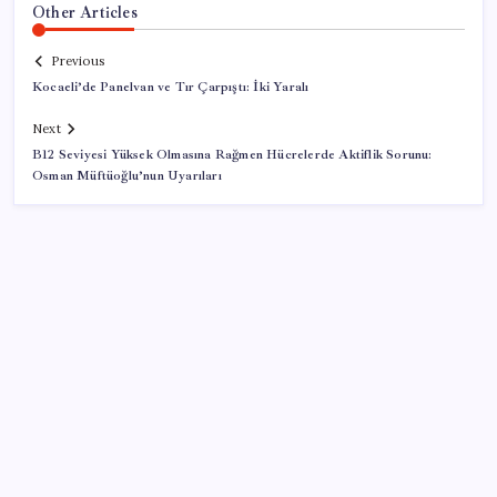
Other Articles
Previous
Kocaeli’de Panelvan ve Tır Çarpıştı: İki Yaralı
Next
B12 Seviyesi Yüksek Olmasına Rağmen Hücrelerde Aktiflik Sorunu:
Osman Müftüoğlu’nun Uyarıları
SON YAZILAR
Uzman isim maaşlarda yeni dönemi açıkladı: Prim
borcu olan emeklilerin aylıklarından kesilecek tutar