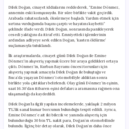
Dilek Doğan, cinayet iddialarını reddederek, “Emine Dönmez,
annemin eski komşusuydu. Bir süre birlikte vakit geçirdik.
Arabada rahatsızlandı, öksürmeye başladı. Yardım etmek için
sırtına vurduğumda başını çarptı ve hayatını kaybetti”
şeklinde ifade verdi. Dilek Doğan, sonrasında panikleyerek
cesedi yaktığını da itiraf etti. Emniyetteki işlemlerinin
ardından adliyeye sevk edilen Doğan, ‘kasten öldürme’
suçlamasıyla tutuklandı.
İlk araştırmalarda, cinayet günü Dilek Doğan ile Emine
Dönmez’in alışveriş yapmak üzere bir araya geldikleri ortaya
çıktı. Dönmez’in, Kurban Bayramı öncesi torunları için
alışveriş yapmak amacıyla Dilek Doğan ile buluştuğu ve
Buca’da yaşayan Dönmez’i otomobiliyle aldıktan sonra
birlikte yola çıktıkları belirlendi. Olay günü Dönmez’in eşinin,
saat 16.30’dan itibaren eşini defalarca aramasına rağmen ona
ulaşamadığı da kaydedildi.
Dilek Doğan’la ilgili yapılan incelemelerde, yaklaşık 2 milyon
TL’lik sanal kumar borcunun bulunduğu tespit edildi. Ayrıca,
Emine Dönmez’e ait iki bilezik ve yanında alışveriş için
bulundurduğu 30 bin TL nakit para, Doğan’ın otomobilinde
bulundu. İlginç bir detay olarak, Dilek Doğan’ın daha önce