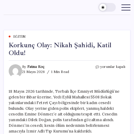
Skip
to
content
EĞITIM
Korkunç Olay: Nikah Şahidi, Katil
Oldu!
Korkunç
By
Fatma Koç
yorumlar kapalı
Olay:
21 Mayıs 2026
1 Min Read
Nikah
Şahidi,
Katil
18 Mayıs 2026 tarihinde, Torbalı İlçe Emniyet Müdürlüğü’ne
Oldu!
gelen bir ihbar üzerine, Yedi Eylül Mahallesi 5508 Sokak
için
yakınlarındaki Fetret Çayı bölgesinde bir kadın cesedi
bulundu. Olay yerine giden polis ekipleri, yanmış haldeki
cesedin Emine Dönmez’e ait olduğunu tespit etti. Cesedin
yanındaki Dilek Doğan, polis tarafından gözaltına alındı.
Dönmez’in cesedi, kesin ölüm nedeninin belirlenmesi
amacıyla İzmir Adli Tıp Kurumu’na kaldırıldı.