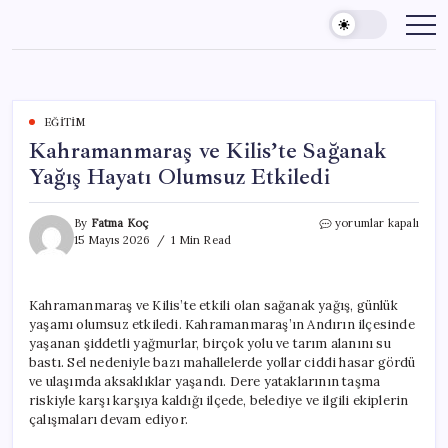
Skip
to
content
EĞITIM
Kahramanmaraş ve Kilis’te Sağanak
Yağış Hayatı Olumsuz Etkiledi
Kahramanmaraş
By
Fatma Koç
yorumlar kapalı
ve
15 Mayıs 2026
1 Min Read
Kilis’te
Sağanak
Yağış
Kahramanmaraş ve Kilis’te etkili olan sağanak yağış, günlük
Hayatı
yaşamı olumsuz etkiledi. Kahramanmaraş’ın Andırın ilçesinde
Olumsuz
Etkiledi
yaşanan şiddetli yağmurlar, birçok yolu ve tarım alanını su
için
bastı. Sel nedeniyle bazı mahallelerde yollar ciddi hasar gördü
ve ulaşımda aksaklıklar yaşandı. Dere yataklarının taşma
riskiyle karşı karşıya kaldığı ilçede, belediye ve ilgili ekiplerin
çalışmaları devam ediyor.