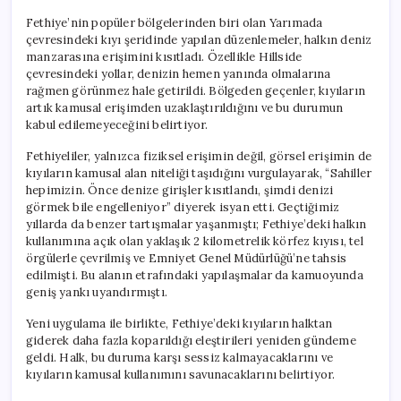
Fethiye’nin popüler bölgelerinden biri olan Yarımada
çevresindeki kıyı şeridinde yapılan düzenlemeler, halkın deniz
manzarasına erişimini kısıtladı. Özellikle Hillside
çevresindeki yollar, denizin hemen yanında olmalarına
rağmen görünmez hale getirildi. Bölgeden geçenler, kıyıların
artık kamusal erişimden uzaklaştırıldığını ve bu durumun
kabul edilemeyeceğini belirtiyor.
Fethiyeliler, yalnızca fiziksel erişimin değil, görsel erişimin de
kıyıların kamusal alan niteliği taşıdığını vurgulayarak, “Sahiller
hepimizin. Önce denize girişler kısıtlandı, şimdi denizi
görmek bile engelleniyor” diyerek isyan etti. Geçtiğimiz
yıllarda da benzer tartışmalar yaşanmıştı; Fethiye’deki halkın
kullanımına açık olan yaklaşık 2 kilometrelik körfez kıyısı, tel
örgülerle çevrilmiş ve Emniyet Genel Müdürlüğü’ne tahsis
edilmişti. Bu alanın etrafındaki yapılaşmalar da kamuoyunda
geniş yankı uyandırmıştı.
Yeni uygulama ile birlikte, Fethiye’deki kıyıların halktan
giderek daha fazla koparıldığı eleştirileri yeniden gündeme
geldi. Halk, bu duruma karşı sessiz kalmayacaklarını ve
kıyıların kamusal kullanımını savunacaklarını belirtiyor.