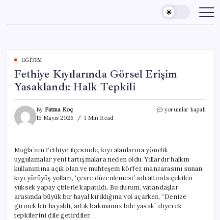
Skip
to
content
EĞITIM
Fethiye Kıyılarında Görsel Erişim
Yasaklandı: Halk Tepkili
Fethiye
By
Fatma Koç
yorumlar kapalı
Kıyılarında
15 Mayıs 2026
1 Min Read
Görsel
Erişim
Yasaklandı:
Muğla’nın Fethiye ilçesinde, kıyı alanlarına yönelik
Halk
uygulamalar yeni tartışmalara neden oldu. Yıllardır halkın
Tepkili
için
kullanımına açık olan ve muhteşem körfez manzarasını sunan
kıyı yürüyüş yolları, ‘çevre düzenlemesi’ adı altında çekilen
yüksek yapay çitlerle kapatıldı. Bu durum, vatandaşlar
arasında büyük bir hayal kırıklığına yol açarken, “Denize
girmek bir hayaldi, artık bakmamız bile yasak” diyerek
tepkilerini dile getirdiler.