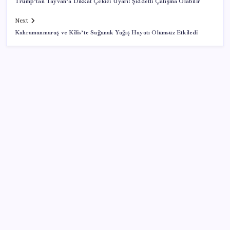
Trump’tan Tayvan’a Dikkat Çekici Uyarı: Şiddetli Çatışma Olabilir
Next
Kahramanmaraş ve Kilis’te Sağanak Yağış Hayatı Olumsuz Etkiledi
SON YAZILAR
İşçi ölümü için Cemil Tugay’ı sorumlu tuttu: Yalan
söylemeyi bırakın
Havza Buğday Pazarında Hareketlilik
Okullar açılmadan harekete geçildi: Hepsi raflardan
toplatılıyor