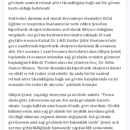
gözünde santral retinal arter tıkanıklığına bağlı ani bir görme
kaybı olduğu belirlendi.
Doktorlar, durumu acil olarak Seyrantepe Hamidiye Etfal
Eğitim ve Araştırma Hastanesi’ne sevk edilen Şenol’un
hiperbarik oksijen tedavisine acil olarak ihtiyacı olduğunu
vurguladı. Ani görme kaybının üzerinden yaklaşık 10 saat
geçtikten sonra Kartal Dr. Lütfi Kırdar Şehir Hastanesi’nde
gece saatlerinde hiperbarik oksijen tedavisinin ilk seansını
aldı. Her seansta 2 saat boyunca bu tedaviyi alan Gülşen Şenol,
toplamda 14 seansın ardından sağ gözünün yeniden görmeye
başladığını bildirdi. Tedavi sürecini yöneten Doç. Dr. Selin
Gamze Sümen, “Bu tür durumlarda hiperbarik oksijen tedavisi
en etkili ve tek tedavi yöntemidir. Şu anda bu tür santral
retinal arter tıkanıklığına bağlı ani görme kayıplarında en iyi
sonuçları bu tedavi ile alıyoruz.” şeklinde konuştu.
Gülşen Şenol, yaşadığı deneyimi şu sözlerle anlattı: “Torun
okula gitti, televizyonu açtım. Bir anda gözümde karartı
oluştu. Ayağa kalktım ama başım döndü, geri oturdum. Gözlük
kullanıyorum ama sağ gözümde bir siyahlık meydana geldi.
Gözlüğü silmeme rağmen durum değişmedi. Sol gözümle
görüyorum ama sağ gözümde bir bulanıklık vardı.” Şenol, acil
servise götürüldüğünde hastanede yapılan MR sonucunda