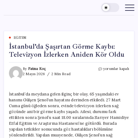
Skip
to
content
EĞITIM
İstanbul’da Şaşırtan Görme Kaybı:
Televizyon İzlerken Aniden Kör Oldu
İstanbul’da
By
Fatma Koç
yorumlar kapalı
Şaşırtan
2 Mayıs 2026
2 Min Read
Görme
Kaybı:
Televizyon
İstanbul’da meydana gelen ilginç bir olay, 65 yaşındaki ev
İzlerken
hanımı Gülşen Şenol’un hayatını derinden etkiledi. 27 Mart
Aniden
Kör
Cuma günü öğleden sonra, evinde televizyon izlerken sağ
Oldu
gözünde ani bir görme kaybı yaşadı. Ailesi, durumu fark
için
ettikten sonra Şenol’u saat 18.00 sıralarında Sarıyer Hamidiye
Etfal Eğitim ve Araştırma Hastanesi’ne götürdü. Burada
yapılan tetkikler sonucunda göz hastalıkları bölümüne
yönlendirildi. Yapılan muayenede, Gülşen Şenol’un sağ