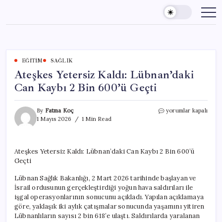
Skip
to
content
EĞITIM
SAĞLIK
Ateşkes Yetersiz Kaldı: Lübnan’daki
Can Kaybı 2 Bin 600’ü Geçti
Ateşkes
By
Fatma Koç
yorumlar kapalı
Yetersiz
1 Mayıs 2026
1 Min Read
Kaldı:
Lübnan’daki
Can
Ateşkes Yetersiz Kaldı: Lübnan’daki Can Kaybı 2 Bin 600’ü
Kaybı
Geçti
2
Bin
Lübnan Sağlık Bakanlığı, 2 Mart 2026 tarihinde başlayan ve
600’ü
Geçti
İsrail ordusunun gerçekleştirdiği yoğun hava saldırıları ile
için
işgal operasyonlarının sonucunu açıkladı. Yapılan açıklamaya
göre, yaklaşık iki aylık çatışmalar sonucunda yaşamını yitiren
Lübnanlıların sayısı 2 bin 618’e ulaştı. Saldırılarda yaralanan