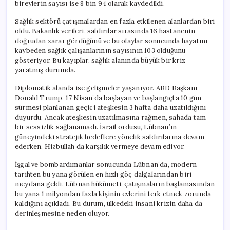
bireylerin sayısı ise 8 bin 94 olarak kaydedildi.
Sağlık sektörü çatışmalardan en fazla etkilenen alanlardan biri
oldu. Bakanlık verileri, saldırılar sırasında 16 hastanenin
doğrudan zarar gördüğünü ve bu olaylar sonucunda hayatını
kaybeden sağlık çalışanlarının sayısının 103 olduğunu
gösteriyor. Bu kayıplar, sağlık alanında büyük bir kriz
yaratmış durumda.
Diplomatik alanda ise gelişmeler yaşanıyor. ABD Başkanı
Donald Trump, 17 Nisan’da başlayan ve başlangıçta 10 gün
sürmesi planlanan geçici ateşkesin 3 hafta daha uzatıldığını
duyurdu. Ancak ateşkesin uzatılmasına rağmen, sahada tam
bir sessizlik sağlanamadı. İsrail ordusu, Lübnan’ın
güneyindeki stratejik hedeflere yönelik saldırılarına devam
ederken, Hizbullah da karşılık vermeye devam ediyor.
İşgal ve bombardımanlar sonucunda Lübnan’da, modern
tarihten bu yana görülen en hızlı göç dalgalarından biri
meydana geldi. Lübnan hükümeti, çatışmaların başlamasından
bu yana 1 milyondan fazla kişinin evlerini terk etmek zorunda
kaldığını açıkladı. Bu durum, ülkedeki insani krizin daha da
derinleşmesine neden oluyor.