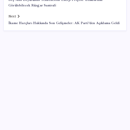
Görülebilecek Rüzgar Santrali
Next
İkame Harçları Hakkında Son Gelişmeler: AK Parti’den Açıklama Geldi
SON YAZILAR
‘Çocuk güvenliği’ aykırılığı 1 milyar dolar ceza getirdi
Sürekli maddi sorun yaşayan insanların beyni daha
çabuk yaşlanabiliyor: ‘Beyin de yoruluyor’
Halkbank’tan beklenti üstü net kâr