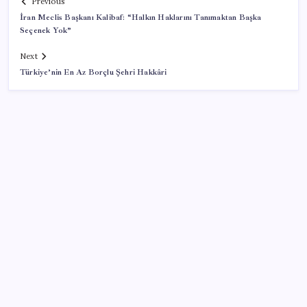
Previous
İran Meclis Başkanı Kalibaf: “Halkın Haklarını Tanımaktan Başka
Seçenek Yok”
Next
Türkiye’nin En Az Borçlu Şehri Hakkâri
SON YAZILAR
Hazine nakit gerçekleşmeleri 395,7 milyar TL açık
verdi
iPhone 18 Pro Max ve iPhone Ultra Elimizde