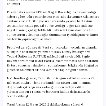
edilmişti.
Resmi haber ajansı EFE’nin Sağlık Bakanlığı’na dayandırdığı
habere göre, dün Tenerife’den Madrid’deki Gomez Ulla askeri
hastanesine getirilen yolcular arasında yapılan hantavirüs
testinin bir kişide pozitif sonuç verdiği, diğer 13 kişide ise
negatif sonuç çıktığı bildirildi. Bakanlık kaynakları, pozitif
sonuç veren yolcunun sağlık durumunun iyi olduğunu ve ikinci
bir testin yapılacağını açıkladı.
Protokol gereği, negatif test sonucu çıkan yolcuların dışında
bu kişinin hastanede yalnızca Yüksek Düzey İzolasyon ve
Tedavi Ünitesine (UATAN) nakledildiği kaydedildi. Sağlık
Bakanı Yardımcısı Javier Padilla, asemptomatik olan hastanın
ilk test sonuçları alındıktan sonra hemen bilgilendirildiğini ve
güvenlik önlemleri altında UATAN’a taşındığını belirtti.
MV Hondius gemisi, Tenerife’de iki gün kaldıktan sonra 27
mürettebatıyla birlikte Hollanda’nın Rotterdam limanına
doğru yola çıktı. Şu ana kadar gemiden tahliye edilen
yolculardan bir Fransız ve bir Amerikalıda da hantavirüs
tespit edilmişti.
Yusuf Arslan 12 Mayıs 2026 2 dakika okuma süresi 0