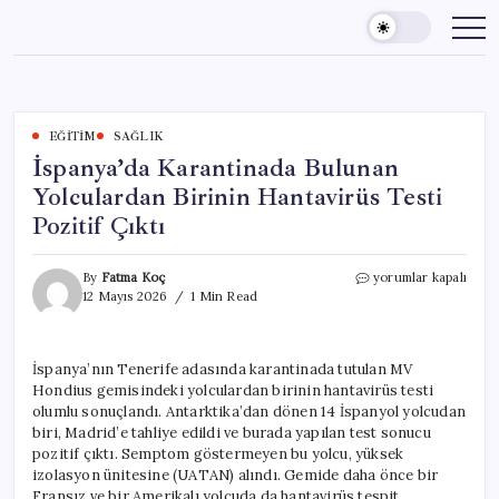
Skip
to
content
EĞITIM
SAĞLIK
İspanya’da Karantinada Bulunan
Yolculardan Birinin Hantavirüs Testi
Pozitif Çıktı
İspanya’da
By
Fatma Koç
yorumlar kapalı
Karantinada
12 Mayıs 2026
1 Min Read
Bulunan
Yolculardan
Birinin
İspanya’nın Tenerife adasında karantinada tutulan MV
Hantavirüs
Hondius gemisindeki yolculardan birinin hantavirüs testi
Testi
Pozitif
olumlu sonuçlandı. Antarktika’dan dönen 14 İspanyol yolcudan
Çıktı
biri, Madrid’e tahliye edildi ve burada yapılan test sonucu
için
pozitif çıktı. Semptom göstermeyen bu yolcu, yüksek
izolasyon ünitesine (UATAN) alındı. Gemide daha önce bir
Fransız ve bir Amerikalı yolcuda da hantavirüs tespit