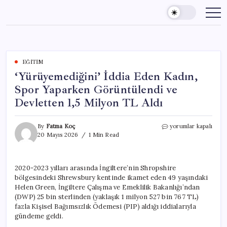
Skip
to
content
EĞITIM
‘Yürüyemediğini’ İddia Eden Kadın,
Spor Yaparken Görüntülendi ve
Devletten 1,5 Milyon TL Aldı
‘Yürüyemediğini’
By
Fatma Koç
yorumlar kapalı
İddia
20 Mayıs 2026
1 Min Read
Eden
Kadın,
Spor
2020-2023 yılları arasında İngiltere’nin Shropshire
Yaparken
bölgesindeki Shrewsbury kentinde ikamet eden 49 yaşındaki
Görüntülendi
ve
Helen Green, İngiltere Çalışma ve Emeklilik Bakanlığı’ndan
Devletten
(DWP) 25 bin sterlinden (yaklaşık 1 milyon 527 bin 767 TL)
1,5
fazla Kişisel Bağımsızlık Ödemesi (PIP) aldığı iddialarıyla
Milyon
gündeme geldi.
TL