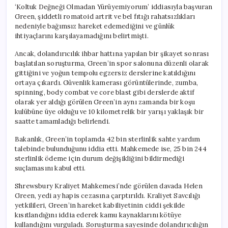
Aldı
‘Koltuk Değneği Olmadan Yürüyemiyorum’ iddiasıyla başvuran
için
Green, şiddetli romatoid artrit ve bel fıtığı rahatsızlıkları
nedeniyle bağımsız hareket edemediğini ve günlük
ihtiyaçlarını karşılayamadığını belirtmişti.
Ancak, dolandırıcılık ihbar hattına yapılan bir şikayet sonrası
başlatılan soruşturma, Green’in spor salonuna düzenli olarak
gittiğini ve yoğun tempolu egzersiz derslerine katıldığını
ortaya çıkardı. Güvenlik kamerası görüntülerinde, zumba,
spinning, body combat ve core blast gibi derslerde aktif
olarak yer aldığı görülen Green’in aynı zamanda bir koşu
kulübüne üye olduğu ve 10 kilometrelik bir yarışı yaklaşık bir
saatte tamamladığı belirlendi.
Bakanlık, Green’in toplamda 42 bin sterlinlik sahte yardım
talebinde bulunduğunu iddia etti. Mahkemede ise, 25 bin 244
sterlinlik ödeme için durum değişikliğini bildirmediği
suçlamasını kabul etti.
Shrewsbury Kraliyet Mahkemesi’nde görülen davada Helen
Green, yedi ay hapis cezasına çarptırıldı. Kraliyet Savcılığı
yetkilileri, Green’in hareket kabiliyetinin ciddi şekilde
kısıtlandığını iddia ederek kamu kaynaklarını kötüye
kullandığını vurguladı. Soruşturma sayesinde dolandırıcılığın