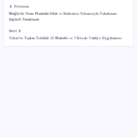
Previous
Muğla’da Uzun Namlulu Silah ve Ruhsatsız Tabancayla Yakalanan
Şüpheli Tutuklandı
Next
Tokat’ta Taşkın Tehdidi: 15 Mahalle ve 7 Köyde Tahliye Uygulaması
SON YAZILAR
Sürekli maddi sorun yaşayan insanların beyni daha
çabuk yaşlanabiliyor: ‘Beyin de yoruluyor’
Halkbank’tan beklenti üstü net kâr