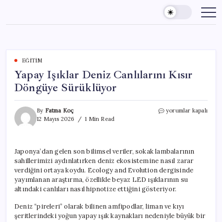
Skip
to
content
EĞITIM
Yapay Işıklar Deniz Canlılarını Kısır
Döngüye Sürüklüyor
Yapay
By
Fatma Koç
yorumlar kapalı
Işıklar
12 Mayıs 2026
1 Min Read
Deniz
Canlılarını
Kısır
Japonya’dan gelen son bilimsel veriler, sokak lambalarının
Döngüye
sahillerimizi aydınlatırken deniz ekosistemine nasıl zarar
Sürüklüyor
için
verdiğini ortaya koydu. Ecology and Evolution dergisinde
yayımlanan araştırma, özellikle beyaz LED ışıklarının su
altındaki canlıları nasıl hipnotize ettiğini gösteriyor.
Deniz “pireleri” olarak bilinen amfipodlar, liman ve kıyı
şeritlerindeki yoğun yapay ışık kaynakları nedeniyle büyük bir