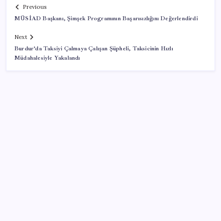
Previous
MÜSİAD Başkanı, Şimşek Programının Başarısızlığını Değerlendirdi
Next
Burdur’da Taksiyi Çalmaya Çalışan Şüpheli, Taksicinin Hızlı
Müdahalesiyle Yakalandı
SON YAZILAR
‘Çocuk güvenliği’ aykırılığı 1 milyar dolar ceza getirdi
Sürekli maddi sorun yaşayan insanların beyni daha
çabuk yaşlanabiliyor: ‘Beyin de yoruluyor’