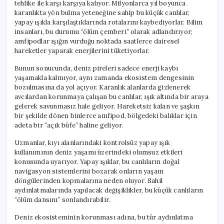
tehlike ile karşı karşıya kalıyor. Milyonlarca yıl boyunca
karanlıkta yön bulma yeteneğine sahip bu küçük canlılar,
yapay ışıkla karşılaştıklarında rotalarını kaybediyorlar. Bilim
insanları, bu durumu “ölüm çemberi” olarak adlandırıyor;
amfipodlar ışığın vurduğu noktada saatlerce dairesel
hareketler yaparak enerjilerini tüketiyorlar.
Bunun sonucunda, deniz pireleri sadece enerji kaybı
yaşamakla kalmıyor, aynı zamanda ekosistem dengesinin
bozulmasına da yol açıyor. Karanlık alanlarda gizlenerek
avcılardan korunmaya çalışan bu canlılar, ışık altında bir araya
gelerek savunmasız hale geliyor. Hareketsiz kalan ve şaşkın
bir şekilde dönen binlerce amfipod, bölgedeki balıklar için
adeta bir “açık büfe” haline geliyor.
Uzmanlar, kıyı alanlarındaki kontrolsüz yapay ışık
kullanımının deniz yaşamı üzerindeki olumsuz etkileri
konusunda uyarıyor. Yapay ışıklar, bu canlıların doğal
navigasyon sistemlerini bozarak onların yaşam
döngülerinden kopmalarına neden oluyor. Sahil
aydınlatmalarında yapılacak değişiklikler, bu küçük canlıların
“ölüm dansını” sonlandırabilir.
Deniz ekosisteminin korunması adına, bu tür aydınlatma