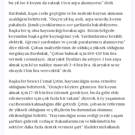
bu yıl ise 4 koyun da satsak 1 ton arpa alamıyoruz” dedi.
Sarıbulak, kışın zorlu geçtiğini ve bu nedenle hayvan alımının
azaldığını belirterek, “Geçen yıl kış azdı, arpa ucuzdu, koyun
pahalıydı. Şimdi çocuklarımızı zor şartlarda bakabiliyoruz.
Başka bir iş olsa hayvancılığı bırakacağız. Bizim bölgede
koyundan başka gelir kaynağımız yok. Yardımlarımız kesildi;
elektrik, öğrenci yardımları ve çocuk paralarımızı alamıyoruz”
diye ekledi. Çoban maliyetlerinin de oldukça yüksek olduğunu
vurgulayan Sarıbulak, “Çoban bulmak için 100-120 bin lira
vermek zorundayız. Akaryakıt fiyatları da artıyor. 1 ton arpa
almak için köye nakliye masrafı 3-4 bin lira. Akaryakıt ucuz
olsaydı 1 bin lira verecektik” dedi.
Başka bir besici Cemal Çetin, hayvancılığın sona ermekte
olduğunu belirterek, “Gençler köylere gitmiyor. Bir koyun
almak için 17-18 bin lira ödemek gerekiyor, bu da gelir elde
edemeyenler için çok fazla bir rakam” diyerek, köy yaşamının
cazibesinin kalmadığını dile getirdi. Çetin, çoban ücretlerinin
de yüksek olduğunu ve çiftçilerin bu durumdan olumsuz
etkilendiğini belirtti. “Hayvancılığın sona erdiği yerde yaşam
şartları giderek zorlaşır. Bakanlarımızın ve hükümetin bu
sektöre daha fazla destek vermesi şart” ifadelerini kullandı.