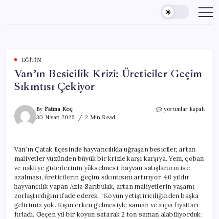
Skip
to
content
EĞITIM
Van’ın Besicilik Krizi: Üreticiler Geçim
Sıkıntısı Çekiyor
Van’ın
By
Fatma Koç
yorumlar kapalı
Besicilik
30 Nisan 2026
2 Min Read
Krizi:
Üreticiler
Geçim
Van’ın Çatak ilçesinde hayvancılıkla uğraşan besiciler, artan
Sıkıntısı
maliyetler yüzünden büyük bir krizle karşı karşıya. Yem, çoban
Çekiyor
için
ve nakliye giderlerinin yükselmesi, hayvan satışlarının ise
azalması, üreticilerin geçim sıkıntısını artırıyor. 40 yıldır
hayvancılık yapan Aziz Sarıbulak, artan maliyetlerin yaşamı
zorlaştırdığını ifade ederek, “Koyun yetiştiriciliğinden başka
gelirimiz yok. Kışın erken gelmesiyle saman ve arpa fiyatları
fırladı. Geçen yıl bir koyun satarak 2 ton saman alabiliyorduk;