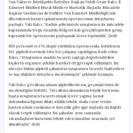
Van Valisi ve Büyükşehir Belediye Başkan Vekili Ozan Balcı, İl
Emniyet Müdürü Murat Mutlu ve Narkotik Suçlarla Mücadele
Başkan Yardımcısı ile birlikte Van Emniyet Müdürlüğü’nde
düzenlenen basın toplantısında operasyonun detaylarını
paylaştı. Vali Balcı, “Kadim şehrimizde uyuşturucu ile mücadele
kapsamında Doğu Anadolu Bölgesi’nde gerçekleştirilen geniş
kapsamlı bir operasyonu paylaşmak üzere toplandık.” dedi.
850 personel ve 176 ekiple yürütülen operasyonla, belirlenen
102 şüpheli üzerinde titiz bir çalışma yapıldığını ifade eden
Balcı, “Uyuşturucu madde ticareti yaptığı değerlendirilen
kişilerin organize şekilde hareket ettiği tespit edilmiştir. Bu
süreçte bütün şüpheli şahısların uyuşturucu ticareti faaliyetleri
ve suç ilişkileri detaylıca incelenmiştir.” şeklinde konuştu.
Vali Balcı, gözaltına alınan şüphelilerin suç geçmişlerinin de
incelendiğini belirtti. “Gözaltına alınanların büyük bir kısmı,
başta uyuşturucu ticareti olmak üzere yağma, konut
dokunulmazlığının ihlali, silahlı tehdit, mala zarar verme,
kasten adam yaralama ve hırsızlık gibi ağır suçlarla da ilişkili
olarak tespit edilmiştir. Bu şahıslar, aynı zamanda
vatandaşların huzurunu tehdit eden unsurlar arasında yer
almaktadır.” dedi.