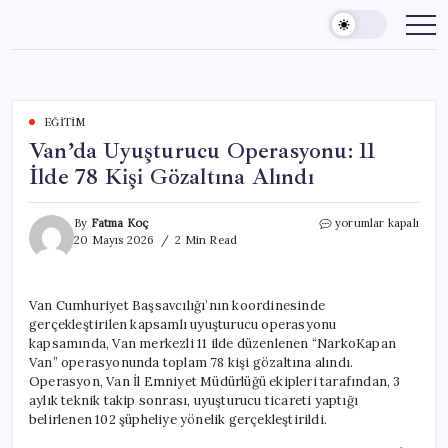
Skip
to
content
EĞITIM
Van’da Uyuşturucu Operasyonu: 11
İlde 78 Kişi Gözaltına Alındı
Van’da
By
Fatma Koç
yorumlar kapalı
Uyuşturucu
20 Mayıs 2026
2 Min Read
Operasyonu:
11
İlde
Van Cumhuriyet Başsavcılığı’nın koordinesinde
78
gerçekleştirilen kapsamlı uyuşturucu operasyonu
Kişi
Gözaltına
kapsamında, Van merkezli 11 ilde düzenlenen “NarkoKapan
Alındı
Van” operasyonunda toplam 78 kişi gözaltına alındı.
için
Operasyon, Van İl Emniyet Müdürlüğü ekipleri tarafından, 3
aylık teknik takip sonrası, uyuşturucu ticareti yaptığı
belirlenen 102 şüpheliye yönelik gerçekleştirildi.