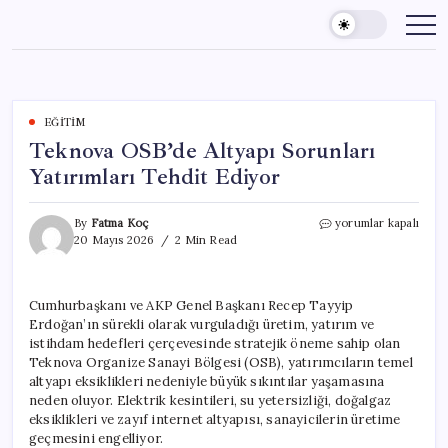
Skip
to
content
EĞITIM
Teknova OSB’de Altyapı Sorunları
Yatırımları Tehdit Ediyor
Teknova
By
Fatma Koç
yorumlar kapalı
OSB’de
20 Mayıs 2026
2 Min Read
Altyapı
Sorunları
Yatırımları
Cumhurbaşkanı ve AKP Genel Başkanı Recep Tayyip
Tehdit
Erdoğan’ın sürekli olarak vurguladığı üretim, yatırım ve
Ediyor
için
istihdam hedefleri çerçevesinde stratejik öneme sahip olan
Teknova Organize Sanayi Bölgesi (OSB), yatırımcıların temel
altyapı eksiklikleri nedeniyle büyük sıkıntılar yaşamasına
neden oluyor. Elektrik kesintileri, su yetersizliği, doğalgaz
eksiklikleri ve zayıf internet altyapısı, sanayicilerin üretime
geçmesini engelliyor.