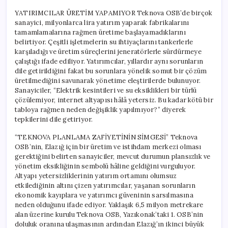
YATIRIMCILAR ÜRETİM YAPAMIYOR Teknova OSB’de birçok
sanayici, milyonlarca lira yatırım yaparak fabrikalarını
tamamlamalarına rağmen üretime başlayamadıklarını
belirtiyor. Çeşitli işletmelerin su ihtiyaçlarını tankerlerle
karşıladığı ve üretim süreçlerini jeneratörlerle sürdürmeye
çalıştığı ifade ediliyor. Yatırımcılar, yıllardır aynı sorunların
dile getirildiğini fakat bu sorunlara yönelik somut bir çözüm
üretilmediğini savunarak yönetime eleştirilerde bulunuyor.
Sanayiciler, “Elektrik kesintileri ve su eksiklikleri bir türlü
çözülemiyor, internet altyapısı hâlâ yetersiz. Bu kadar kötü bir
tabloya rağmen neden değişiklik yapılmıyor?” diyerek
tepkilerini dile getiriyor.
“TEKNOVA PLANLAMA ZAFİYETİNİN SİMGESİ” Teknova
OSB’nin, Elazığ için bir üretim ve istihdam merkezi olması
gerektiğini belirten sanayiciler, mevcut durumun plansızlık ve
yönetim eksikliğinin sembolü hâline geldiğini vurguluyor.
Altyapı yetersizliklerinin yatırım ortamını olumsuz
etkilediğinin altını çizen yatırımcılar, yaşanan sorunların
ekonomik kayıplara ve yatırımcı güveninin sarsılmasına
neden olduğunu ifade ediyor. Yaklaşık 6,5 milyon metrekare
alan üzerine kurulu Teknova OSB, Yazıkonak’taki 1. OSB’nin
doluluk oranına ulaşmasının ardından Elazığ’ın ikinci büyük