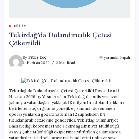
EĞITIM
Tekirdağ’da Dolandırıcılık Çetesi
Çökertildi
Tekirdağ’da
By
Fatma Koç
yorumlar kapalı
Dolandırıcılık
11 Haziran 2026
2 Min Read
Çetesi
Çökertildi
için
Tekirdağ’da Dolandırıcılık Çetesi Çökertildi Posted on 11
Haziran 2026 by Yusuf Arslan Tekirdağ’da polis ve savcı
yalanıyla vatandaşları yaklaşık 18 milyon lira dolandırdıkları
belirlenen suç örgütüne yönelik eş zamanlı düzenlenen
operasyonlarda gözaltına alınan 12 şüpheliden 11’i
tutuklanarak cezaevine gönderildi. Tekirdağ Cumhuriyet
Başsavcılığı koordinesinde Tekirdağ Emniyet Müdürlüğü
Asayiş Şube Müdürlüğü ekiplerince yürütülen çalışmalarda,
vatandaşları telefonla arayarak kendilerini polis ve savcı