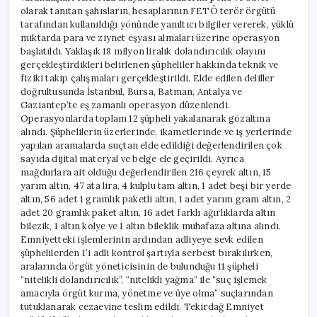
olarak tanıtan şahısların, hesaplarının FETÖ terör örgütü
tarafından kullanıldığı yönünde yanıltıcı bilgiler vererek, yüklü
miktarda para ve ziynet eşyası almaları üzerine operasyon
başlatıldı. Yaklaşık 18 milyon liralık dolandırıcılık olayını
gerçekleştirdikleri belirlenen şüpheliler hakkında teknik ve
fiziki takip çalışmaları gerçekleştirildi. Elde edilen deliller
doğrultusunda İstanbul, Bursa, Batman, Antalya ve
Gaziantep’te eş zamanlı operasyon düzenlendi.
Operasyonlarda toplam 12 şüpheli yakalanarak gözaltına
alındı. Şüphelilerin üzerlerinde, ikametlerinde ve iş yerlerinde
yapılan aramalarda suçtan elde edildiği değerlendirilen çok
sayıda dijital materyal ve belge ele geçirildi. Ayrıca
mağdurlara ait olduğu değerlendirilen 216 çeyrek altın, 15
yarım altın, 47 ata lira, 4 kulplu tam altın, 1 adet beşi bir yerde
altın, 56 adet 1 gramlık paketli altın, 1 adet yarım gram altın, 2
adet 20 gramlık paket altın, 16 adet farklı ağırlıklarda altın
bilezik, 1 altın kolye ve 1 altın bileklik muhafaza altına alındı.
Emniyetteki işlemlerinin ardından adliyeye sevk edilen
şüphelilerden 1’i adli kontrol şartıyla serbest bırakılırken,
aralarında örgüt yöneticisinin de bulunduğu 11 şüpheli
“nitelikli dolandırıcılık”, “nitelikli yağma” ile “suç işlemek
amacıyla örgüt kurma, yönetme ve üye olma” suçlarından
tutuklanarak cezaevine teslim edildi. Tekirdağ Emniyet