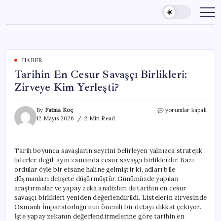
Skip
to
content
HABER
Tarihin En Cesur Savaşçı Birlikleri:
Zirveye Kim Yerleşti?
Tarihin
By
Fatma Koç
yorumlar kapalı
En
12 Mayıs 2026
2 Min Read
Cesur
Savaşçı
Birlikleri:
Tarih boyunca savaşların seyrini belirleyen yalnızca stratejik
Zirveye
liderler değil, aynı zamanda cesur savaşçı birliklerdir. Bazı
Kim
Yerleşti?
ordular öyle bir efsane haline gelmiştir ki, adları bile
için
düşmanları dehşete düşürmüştür. Günümüzde yapılan
araştırmalar ve yapay zeka analizleri ile tarihin en cesur
savaşçı birlikleri yeniden değerlendirildi. Listelerin zirvesinde
Osmanlı İmparatorluğu’nun önemli bir detayı dikkat çekiyor.
İşte yapay zekanın değerlendirmelerine göre tarihin en