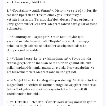
korkulan savaşçı birlikleri:
1. **Spartalılar – Antik Yunan**: Disiplin ve sert eğitimleri ile
tanınan Spartalılar, “teslim olmak yok” felsefesiyle
yetiştirilmişlerdir. Termopylae’deki devasa Pers ordusuna
karşı gösterdikleri cesaret, onları efsanevi savaşçılar arasına
sokmuştur.
2. **Samuraylar – Japonya**: Onur, Samuraylar için
yaşamdan daha kıymetliydi. “Buşido” adı verilen savaşçı
ahlakına bağlı kalarak sadakatleri ve kılıç ustalıkları ile
dünyaca ün kazandılar.
3. **Viking Berserkerları – İskandinavya**: Savaş anında
transa geçtiklerine inanılan Berserkerlar, çoğunlukla zırh
kullanmadan düşmanlarına saldırıyordu. Korkusuzlukları ve
acı hissetmemeleri onları efsane haline getirdi.
4. **Moğol Süvarileri – Moğol İmparatorluğu**: At üzerindeki
olağanüstü becerileri ile tanınan Moğol savaşçıları, hızları ve
ölümcül okçuluk yetenekleri sayesinde tarihin en etkili
ordularından biri oldu.
5. **Gurkhalar – Nepal**: “Ölmek, korkak yaşamaktan iyidir”