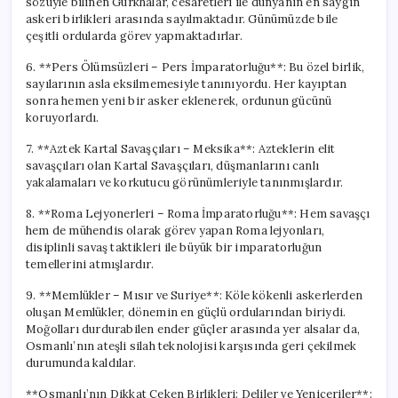
sözüyle bilinen Gurkhalar, cesaretleri ile dünyanın en saygın
askeri birlikleri arasında sayılmaktadır. Günümüzde bile
çeşitli ordularda görev yapmaktadırlar.
6. **Pers Ölümsüzleri – Pers İmparatorluğu**: Bu özel birlik,
sayılarının asla eksilmemesiyle tanınıyordu. Her kayıptan
sonra hemen yeni bir asker eklenerek, ordunun gücünü
koruyorlardı.
7. **Aztek Kartal Savaşçıları – Meksika**: Azteklerin elit
savaşçıları olan Kartal Savaşçıları, düşmanlarını canlı
yakalamaları ve korkutucu görünümleriyle tanınmışlardır.
8. **Roma Lejyonerleri – Roma İmparatorluğu**: Hem savaşçı
hem de mühendis olarak görev yapan Roma lejyonları,
disiplinli savaş taktikleri ile büyük bir imparatorluğun
temellerini atmışlardır.
9. **Memlükler – Mısır ve Suriye**: Köle kökenli askerlerden
oluşan Memlükler, dönemin en güçlü ordularından biriydi.
Moğolları durdurabilen ender güçler arasında yer alsalar da,
Osmanlı’nın ateşli silah teknolojisi karşısında geri çekilmek
durumunda kaldılar.
**Osmanlı’nın Dikkat Çeken Birlikleri: Deliler ve Yeniçeriler**: