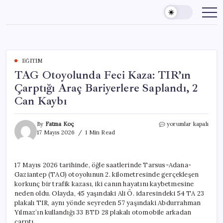
Skip
to
content
EĞITIM
TAG Otoyolunda Feci Kaza: TIR’ın
Çarptığı Araç Bariyerlere Saplandı, 2
Can Kaybı
TAG
By
Fatma Koç
yorumlar kapalı
Otoyolunda
17 Mayıs 2026
1 Min Read
Feci
Kaza:
TIR’ın
17 Mayıs 2026 tarihinde, öğle saatlerinde Tarsus-Adana-
Çarptığı
Gaziantep (TAG) otoyolunun 2. kilometresinde gerçekleşen
Araç
Bariyerlere
korkunç bir trafik kazası, iki canın hayatını kaybetmesine
Saplandı,
neden oldu. Olayda, 45 yaşındaki Ali Ö. idaresindeki 54 TA 23
2
plakalı TIR, aynı yönde seyreden 57 yaşındaki Abdurrahman
Can
Yılmaz’ın kullandığı 33 BTD 28 plakalı otomobile arkadan
Kaybı
çarptı.