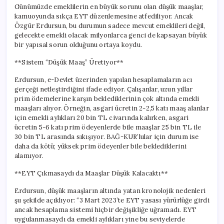
Günümüzde emeklilerin en büyük sorunu olan düşük maaşlar,
kamuoyunda sıkça EYT düzenlemesine atfediliyor. Ancak
Özgür Erdursun, bu durumun sadece mevcut emeklileri değil,
gelecekte emekli olacak milyonlarca genci de kapsayan büyük
bir yapısal sorun olduğunu ortaya koydu.
**Sistem “Düşük Maaş” Üretiyor**
Erdursun, e-Devlet üzerinden yapılan hesaplamaların acı
gerçeği netleştirdiğini ifade ediyor. Çalışanlar, uzun yıllar
prim ödemelerine karşın beklediklerinin çok altında emekli
maaşları alıyor. Örneğin, asgari ücretin 2-2,5 katı maaş alanlar
için emekli aylıkları 20 bin TL civarında kalırken, asgari
ücretin 5-6 katı prim ödeyenlerde bile maaşlar 25 bin TL ile
30 bin TL arasında sıkışıyor. BAĞ-KUR’lular için durum ise
daha da kötü; yüksek prim ödeyenler bile beklediklerini
alamıyor.
**EYT Çıkmasaydı da Maaşlar Düşük Kalacaktı**
Erdursun, düşük maaşların altında yatan kronolojik nedenleri
şu şekilde açıklıyor: “3 Mart 2023’te EYT yasası yürürlüğe girdi
ancak hesaplama sistemi hiçbir değişikliğe uğramadı. EYT
uygulanmasaydı da emekli aylıkları yine bu seviyelerde