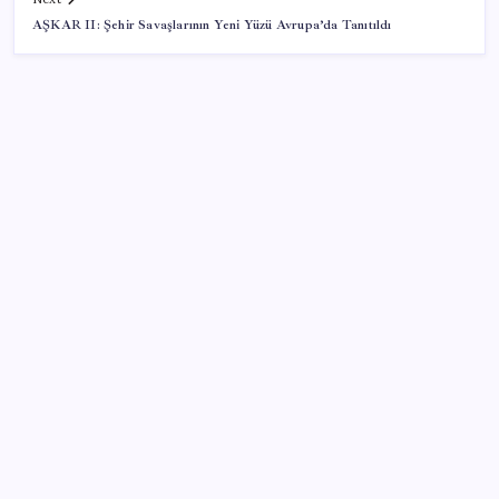
AŞKAR II: Şehir Savaşlarının Yeni Yüzü Avrupa’da Tanıtıldı
SON YAZILAR
Hazine nakit gerçekleşmeleri 395,7 milyar TL açık
verdi
iPhone 18 Pro Max ve iPhone Ultra Elimizde
ABD tarım dışı istihdam verisinde negatif sürpriz
Ona yatıran köşeyi döndü: Yılbaşından beri en çok
kazandıran oldu