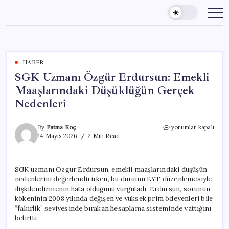
Skip
to
content
HABER
SGK Uzmanı Özgür Erdursun: Emekli
Maaşlarındaki Düşüklüğün Gerçek
Nedenleri
SGK
By
Fatma Koç
yorumlar kapalı
Uzmanı
14 Mayıs 2026
2 Min Read
Özgür
Erdursun:
Emekli
SGK uzmanı Özgür Erdursun, emekli maaşlarındaki düşüşün
Maaşlarındaki
nedenlerini değerlendirirken, bu durumu EYT düzenlemesiyle
Düşüklüğün
Gerçek
ilişkilendirmenin hata olduğunu vurguladı. Erdursun, sorunun
Nedenleri
kökeninin 2008 yılında değişen ve yüksek prim ödeyenleri bile
için
“fakirlik” seviyesinde bırakan hesaplama sisteminde yattığını
belirtti.