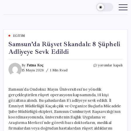
Skip
to
content
EĞITIM
Samsun’da Rüşvet Skandalı: 8 Şüpheli
Adliyeye Sevk Edildi
Samsun’da
By
Fatma Koç
yorumlar kapalı
Rüşvet
15 Mayıs 2026
1 Min Read
Skandalı:
8
Şüpheli
Samsun’da Ondokuz Mayıs Üniversitesi’ne yönelik
Adliyeye
gerçekleştirilen rüşvet operasyonu kapsamında, 18 kişi
Sevk
Edildi
gözaltına alındı. Bu şahıslardan 8’i adliyeye sevk edildi. İl
için
Emniyet Müdürlüğü Kaçakçılık ve Organize Suçlarla Mücadele
Şube Müdürlüğü ekipleri, Samsun Cumhuriyet Başsavcılığı’nın
koordinasyonunda, üniversitenin Sağlık Uygulama ve
Araştırma Merkezi’nde görevli bazı doktorların, medikal
firmalardan veya doğrudan hastalardan rüşvet aldıklarını