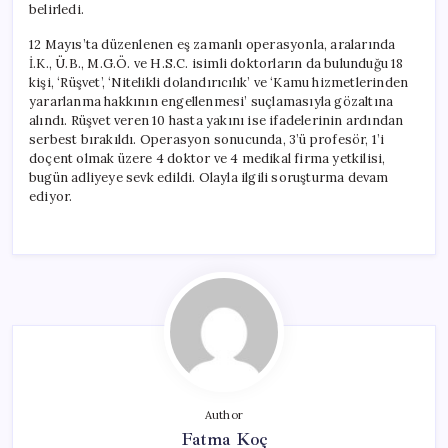
belirledi.
12 Mayıs’ta düzenlenen eş zamanlı operasyonla, aralarında
İ.K., Ü.B., M.G.Ö. ve H.S.C. isimli doktorların da bulunduğu 18
kişi, ‘Rüşvet’, ‘Nitelikli dolandırıcılık’ ve ‘Kamu hizmetlerinden
yararlanma hakkının engellenmesi’ suçlamasıyla gözaltına
alındı. Rüşvet veren 10 hasta yakını ise ifadelerinin ardından
serbest bırakıldı. Operasyon sonucunda, 3’ü profesör, 1’i
doçent olmak üzere 4 doktor ve 4 medikal firma yetkilisi,
bugün adliyeye sevk edildi. Olayla ilgili soruşturma devam
ediyor.
Author
Fatma Koç