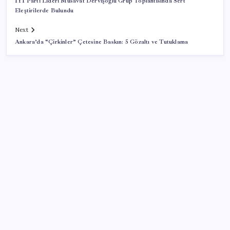
İYİ Parti Lideri Müsavat Dervişoğlu Grup Toplantısında Sert
Eleştirilerde Bulundu
Next
Ankara’da “Çirkinler” Çetesine Baskın: 5 Gözaltı ve Tutuklama
SON YAZILAR
Zihin Okuyan Yapay Zeka Firması: Beynini Okutana
50 Dolar
Yapay zeka bu kez gerçek bir canlı üretti
Hazine nakit gerçekleşmeleri 395,7 milyar TL açık