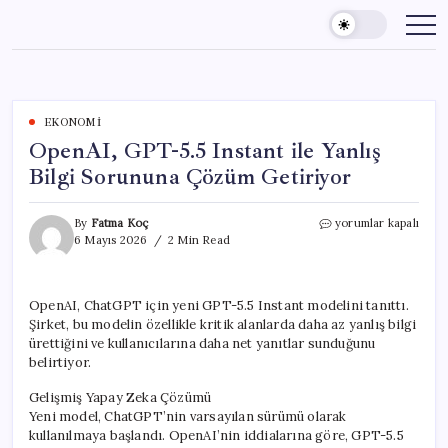
Skip
to
content
EKONOMI
OpenAI, GPT-5.5 Instant ile Yanlış
Bilgi Sorununa Çözüm Getiriyor
OpenAI,
By
Fatma Koç
yorumlar kapalı
GPT-
6 Mayıs 2026
2 Min Read
5.5
Instant
ile
OpenAI, ChatGPT için yeni GPT-5.5 Instant modelini tanıttı.
Yanlış
Şirket, bu modelin özellikle kritik alanlarda daha az yanlış bilgi
Bilgi
Sorununa
ürettiğini ve kullanıcılarına daha net yanıtlar sunduğunu
Çözüm
belirtiyor.
Getiriyor
için
Gelişmiş Yapay Zeka Çözümü
Yeni model, ChatGPT’nin varsayılan sürümü olarak
kullanılmaya başlandı. OpenAI’nin iddialarına göre, GPT-5.5