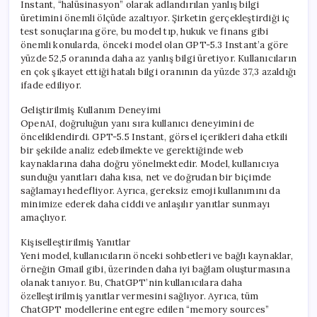
Instant, “halüsinasyon” olarak adlandırılan yanlış bilgi
üretimini önemli ölçüde azaltıyor. Şirketin gerçekleştirdiği iç
test sonuçlarına göre, bu model tıp, hukuk ve finans gibi
önemli konularda, önceki model olan GPT-5.3 Instant’a göre
yüzde 52,5 oranında daha az yanlış bilgi üretiyor. Kullanıcıların
en çok şikayet ettiği hatalı bilgi oranının da yüzde 37,3 azaldığı
ifade ediliyor.
Geliştirilmiş Kullanım Deneyimi
OpenAI, doğruluğun yanı sıra kullanıcı deneyimini de
önceliklendirdi. GPT-5.5 Instant, görsel içerikleri daha etkili
bir şekilde analiz edebilmekte ve gerektiğinde web
kaynaklarına daha doğru yönelmektedir. Model, kullanıcıya
sunduğu yanıtları daha kısa, net ve doğrudan bir biçimde
sağlamayı hedefliyor. Ayrıca, gereksiz emoji kullanımını da
minimize ederek daha ciddi ve anlaşılır yanıtlar sunmayı
amaçlıyor.
Kişiselleştirilmiş Yanıtlar
Yeni model, kullanıcıların önceki sohbetleri ve bağlı kaynaklar,
örneğin Gmail gibi, üzerinden daha iyi bağlam oluşturmasına
olanak tanıyor. Bu, ChatGPT’nin kullanıcılara daha
özelleştirilmiş yanıtlar vermesini sağlıyor. Ayrıca, tüm
ChatGPT modellerine entegre edilen “memory sources”