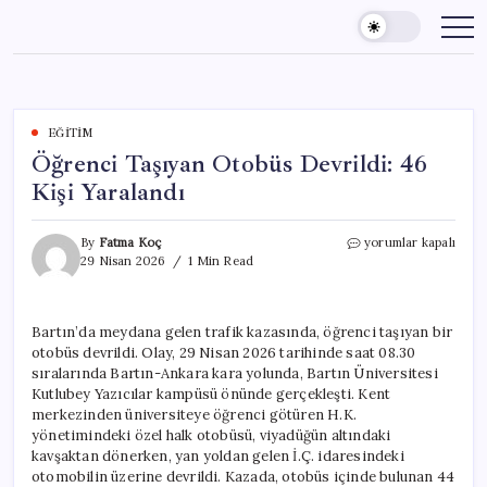
Skip
to
content
EĞITIM
Öğrenci Taşıyan Otobüs Devrildi: 46
Kişi Yaralandı
Öğrenci
By
Fatma Koç
yorumlar kapalı
Taşıyan
29 Nisan 2026
1 Min Read
Otobüs
Devrildi:
46
Bartın’da meydana gelen trafik kazasında, öğrenci taşıyan bir
Kişi
otobüs devrildi. Olay, 29 Nisan 2026 tarihinde saat 08.30
Yaralandı
için
sıralarında Bartın-Ankara kara yolunda, Bartın Üniversitesi
Kutlubey Yazıcılar kampüsü önünde gerçekleşti. Kent
merkezinden üniversiteye öğrenci götüren H.K.
yönetimindeki özel halk otobüsü, viyadüğün altındaki
kavşaktan dönerken, yan yoldan gelen İ.Ç. idaresindeki
otomobilin üzerine devrildi. Kazada, otobüs içinde bulunan 44