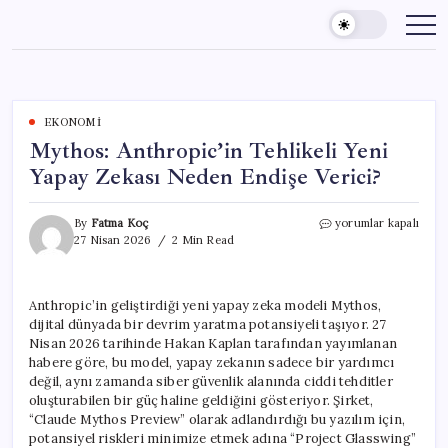
Skip
to
content
EKONOMI
Mythos: Anthropic’in Tehlikeli Yeni
Yapay Zekası Neden Endişe Verici?
Mythos:
By
Fatma Koç
yorumlar kapalı
Anthropic’in
27 Nisan 2026
2 Min Read
Tehlikeli
Yeni
Yapay
Anthropic’in geliştirdiği yeni yapay zeka modeli Mythos,
Zekası
dijital dünyada bir devrim yaratma potansiyeli taşıyor. 27
Neden
Endişe
Nisan 2026 tarihinde Hakan Kaplan tarafından yayımlanan
Verici?
habere göre, bu model, yapay zekanın sadece bir yardımcı
için
değil, aynı zamanda siber güvenlik alanında ciddi tehditler
oluşturabilen bir güç haline geldiğini gösteriyor. Şirket,
“Claude Mythos Preview” olarak adlandırdığı bu yazılım için,
potansiyel riskleri minimize etmek adına “Project Glasswing”