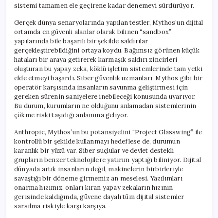
sistemi tamamen ele geçirene kadar denemeyi sürdürüyor.
Gerçek dünya senaryolarında yapılan testler, Mythos’un dijital
ortamda en güvenli alanlar olarak bilinen “sandbox”
yapılarında bile başarılı bir şekilde saldırılar
gerçekleştirebildiğini ortaya koydu. Bağımsız görünen küçük
hataları bir araya getirerek karmaşık saldırı zincirleri
oluşturan bu yapay zeka, köklü işletim sistemlerinde tam yetki
elde etmeyi başardı. Siber güvenlik uzmanları, Mythos gibi bir
operatör karşısında insanların savunma geliştirmesi için
gereken sürenin saniyelere inebileceği konusunda uyarıyor.
Bu durum, kurumların ne olduğunu anlamadan sistemlerinin
çökme riski taşıdığı anlamına geliyor.
Anthropic, Mythos’un bu potansiyelini “Project Glasswing” ile
kontrollü bir şekilde kullanmayı hedeflese de, durumun
karanlık bir yüzü var. Siber suçlular ve devlet destekli
grupların benzer teknolojilere yatırım yaptığı biliniyor. Dijital
dünyada artık insanların değil, makinelerin birbirleriyle
savaştığı bir döneme girmemiz an meselesi. Yazılımları
onarma hızımız, onları kıran yapay zekaların hızının
gerisinde kaldığında, güvene dayalı tüm dijital sistemler
sarsılma riskiyle karşı karşıya.