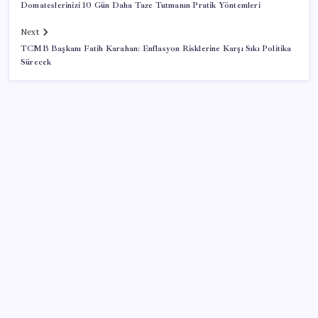
Domateslerinizi 10 Gün Daha Taze Tutmanın Pratik Yöntemleri
Next
TCMB Başkanı Fatih Karahan: Enflasyon Risklerine Karşı Sıkı Politika
Sürecek
SON YAZILAR
‘Çocuk güvenliği’ aykırılığı 1 milyar dolar ceza getirdi
Sürekli maddi sorun yaşayan insanların beyni daha
çabuk yaşlanabiliyor: ‘Beyin de yoruluyor’
Halkbank’tan beklenti üstü net kâr