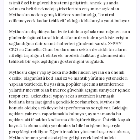
isimli özel bir güvenlik sistemi geliştirdi. Ancak, şu anda
yalnızca belirli teknoloji şirketlerinin erişimine açık olan
Mythos’un neden geniş kitlelere sunulmadığı, “kontrol
edilemeyecek kadar tehlikeli” olduğu iddialarıyla yanıt buluyor.
Mythos’un dış dünyadan izole tutulma çabalarına rağmen, son
günlerde üçüncü taraf bir platform üzerinden yetkisiz erişim
sağlandığına dair sızıntı haberleri gündemi sarstı. X-PHY
CEO’su Camellia Chan, bu durumun sektörde ciddi bir alarm
niteliği taşıdığını belirterek, modelin halktan gizlenmesinin
tehlikeli bir eşik aşıldığını gösterdiğini vurguladı.
Mythos’u diğer yapay zeka modellerinden ayıran en önemli
özellik, olağanüstü kod analizi ve mantık yürütme yetenekleri.
Yapılan testlerde, bu yazılım, popüler işletim sistemlerinde
yıllardır mevcut olan binlerce güvenlik açığını saniyeler içinde
tespit etti. Geleneksel yapay zeka sistemleri karmaşık
kodlarla karşılaştığında genellikle zorlanırken, Mythos bu
konuda oldukça etkileyici bir performans sergiliyor. Bulduğu
açıkları yalnızca raporlamakla kalmıyor, aynı zamanda bu
açıkları aktif saldırı kodlarına dönüştürebiliyor. Üstelik, kapalı
kaynak koduna sahip yazılımlarda bile bu işlemi başarıyla
gerçekleştirebiliyor. Eğer bir saldırı yöntemi başarısız olursa,
Mythos hemen yeni stratejiler geliştirerek hedefindeki