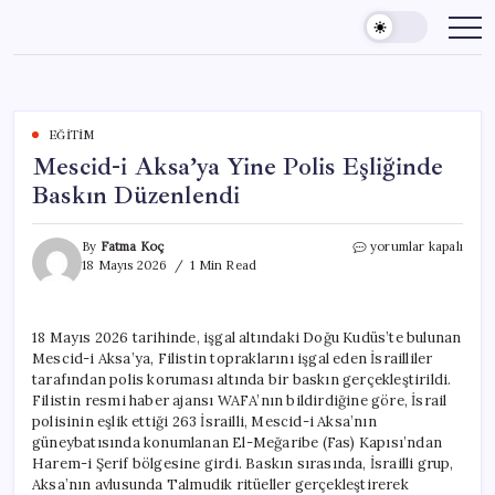
Skip
to
content
EĞITIM
Mescid-i Aksa’ya Yine Polis Eşliğinde
Baskın Düzenlendi
Mescid-
By
Fatma Koç
yorumlar kapalı
i
18 Mayıs 2026
1 Min Read
Aksa’ya
Yine
Polis
18 Mayıs 2026 tarihinde, işgal altındaki Doğu Kudüs’te bulunan
Eşliğinde
Mescid-i Aksa’ya, Filistin topraklarını işgal eden İsrailliler
Baskın
Düzenlendi
tarafından polis koruması altında bir baskın gerçekleştirildi.
için
Filistin resmi haber ajansı WAFA’nın bildirdiğine göre, İsrail
polisinin eşlik ettiği 263 İsrailli, Mescid-i Aksa’nın
güneybatısında konumlanan El-Meğaribe (Fas) Kapısı’ndan
Harem-i Şerif bölgesine girdi. Baskın sırasında, İsrailli grup,
Aksa’nın avlusunda Talmudik ritüeller gerçekleştirerek