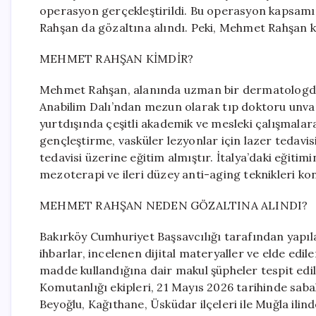
operasyon gerçekleştirildi. Bu operasyon kapsamı
Rahşan da gözaltına alındı. Peki, Mehmet Rahşan k
MEHMET RAHŞAN KİMDİR?
Mehmet Rahşan, alanında uzman bir dermatologdur
Anabilim Dalı’ndan mezun olarak tıp doktoru unvan
yurtdışında çeşitli akademik ve mesleki çalışmalara 
gençleştirme, vasküler lezyonlar için lazer tedavi
tedavisi üzerine eğitim almıştır. İtalya’daki eğiti
mezoterapi ve ileri düzey anti-aging teknikleri 
MEHMET RAHŞAN NEDEN GÖZALTINA ALINDI?
Bakırköy Cumhuriyet Başsavcılığı tarafından yapıla
ihbarlar, incelenen dijital materyaller ve elde edil
madde kullandığına dair makul şüpheler tespit edild
Komutanlığı ekipleri, 21 Mayıs 2026 tarihinde sabah 
Beyoğlu, Kağıthane, Üsküdar ilçeleri ile Muğla ili