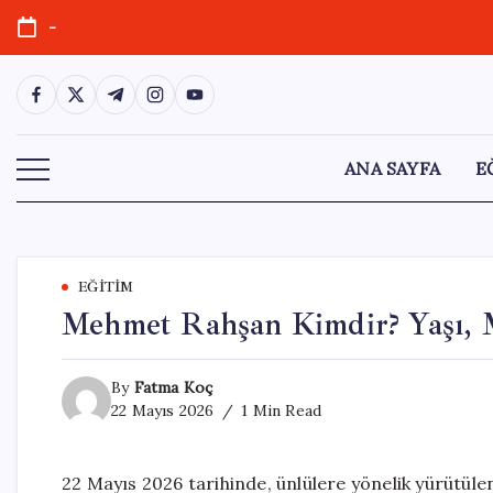
Skip
-
to
content
https://www.facebook.com/
https://twitter.com/
https://t.me/
https://www.instagram.com/
https://youtube.com/
ANA SAYFA
E
EĞITIM
Mehmet Rahşan Kimdir? Yaşı, M
By
Fatma Koç
22 Mayıs 2026
1 Min Read
22 Mayıs 2026 tarihinde, ünlülere yönelik yürütüle