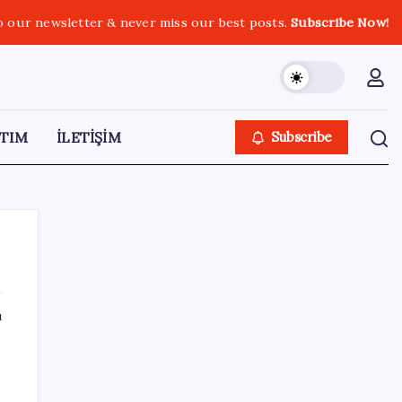
o our newsletter & never miss our best posts.
Subscribe Now!
TIM
İLETİŞİM
Subscribe
ı
SON YAZILAR
Uzman isim maaşlarda yeni dönemi
açıkladı: Prim borcu olan emeklilerin