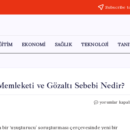
Subscribe t
ĞİTİM
EKONOMİ
SAĞLIK
TEKNOLOJİ
TANI
emleketi ve Gözaltı Sebebi Nedir?
Mehmet
yorumlar kapal
Rahşan
Kimdir?
Yaşı,
Memleketi
n bir ‘uyuşturucu’ soruşturması çerçevesinde yeni bir