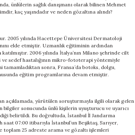
ve
nda, ünlülerin sağlık danışmanı olarak bilinen Mehmet
Gözaltı
imdir, kaç yaşındadır ve neden gözaltına alındı?
Sebebi
Nedir?
için
. 2005 yılında Hacettepe Üniversitesi Dermatoloji
ını elde etmiştir. Uzmanlık eğitiminin ardından
katılmıştır. 2006 yılında İtalya’nın Milano şehrinde cilt
si ve sedef hastalığının mikro-fototerapi yöntemiyle
mini tamamladıktan sonra, Fransa’da botoks, dolgu,
konusunda eğitim programlarına devam etmiştir.
n açıklamada, yürütülen soruşturmayla ilgili olarak gelen
en bilgiler sonucunda ünlü kişilerin uyuşturucu ve uyarıcı
iği belirtildi. Bu doğrultuda, İstanbul İl Jandarma
saat 07:00 itibarıyla İstanbul’un Beşiktaş, Sarıyer,
nde toplam 25 adreste arama ve gözaltı işlemleri