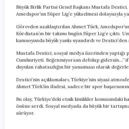
Büyük Birlik Partisi Genel Başkanı Mustafa Destic
Amedspor’un Süper Lig’e yükselmesi dolayısıyla ya
Görevden uzaklaştırılan Ahmet Türk, Amedspor’un 
Kürdistan’ın bir takımı bugün Süper Lig’e çıktı. U
kamuoyunda büyük yankı uyandırdı ve Destici’den se
Mustafa Destici, sosyal medya üzerinden yaptığı p
Cumhuriyeti. Beğenmiyorsan defolup gidersin…” ifade
duyulan rahatsızlığın bir yansıması olarak değerlen
Destici’nin açıklamaları, Türkiye’nin siyasi atmosf
Ahmet Türk’ün ifadesi, sadece bir spor başarısının ö
Bu olay, Türkiye’deki etnik kimlikler konusundaki h
önüne serdi. Sosyal medyada da büyük bir tartışma 
sürüyor.