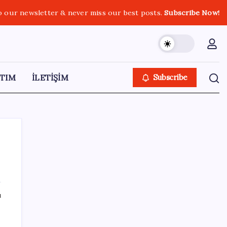
o our newsletter & never miss our best posts.
Subscribe Now!
TIM
İLETİŞİM
Subscribe
SON YAZILAR
ı
Uzman isim maaşlarda yeni dönemi
açıkladı: Prim borcu olan emeklilerin