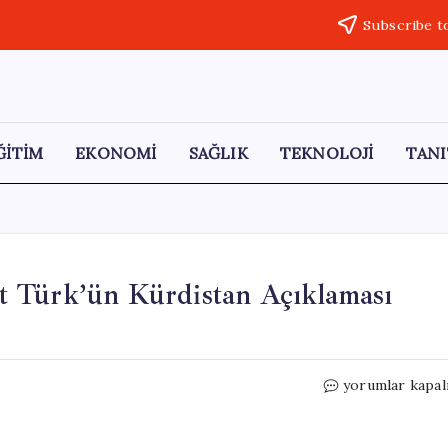
Subscribe t
ĞİTİM
EKONOMİ
SAĞLIK
TEKNOLOJİ
TANI
t Türk’ün Kürdistan Açıklaması
Mardin
yorumlar kapal
Belediye
Başkanı
Ahmet