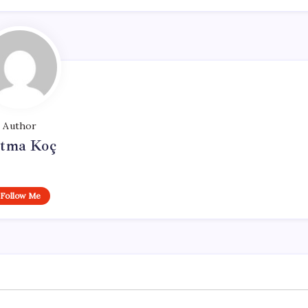
Author
tma Koç
Follow Me