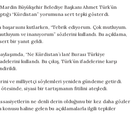
Türk’ün
i, Mardin Büyükşehir Belediye Başkanı Ahmet Türk’ün
Kürdistan
ptığı “Kürdistan” yorumuna sert tepki gösterdi.
Açıklaması
Büyük
başarısını kutlarken, “Tebrik ediyorum. Çok mutluyum.
Tepki
mutluyum ve inanıyorum” sözlerini kullandı. Bu açıklama,
Topladı
rt bir yanıt geldi.
için
aylaşımda, “Ne Kürdistan’ı lan! Burası Türkiye
lerini kullandı. Bu çıkış, Türk’ün ifadelerine karşı
dirildi.
erini ve milliyetçi söylemleri yeniden gündeme getirdi.
tesinde, siyasi bir tartışmanın fitilini ateşledi.
assasiyetlerin ne denli derin olduğunu bir kez daha gözler
konusu haline gelen bu açıklamalarla ilgili tepkiler