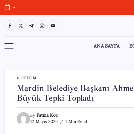
Skip
-
to
content
https://www.facebook.com/
https://twitter.com/
https://t.me/
https://www.instagram.com/
https://youtube.com/
ANA SAYFA
E
EĞITIM
Mardin Belediye Başkanı Ahme
Büyük Tepki Topladı
By
Fatma Koç
12 Mayıs 2026
1 Min Read