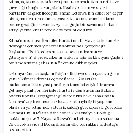
Silina, açıklamasında önceliğinin Letonya halkının refahı ve
güvenliği olduğunu vurguladı. Koalisyonların ve siyasi
partilerin değişebileceğini, ancak Letonya’nın kalıcı bir değer
olduğunu belirten Silina, siyasi rekabetin sorumlulukların
önüne geçtiğini savundu. Ayrıca, güçlü bir savunma bakanı
adayı yerine krizin tercih edilmesini eleştirdi.
Silina’nın istifası, İlericiler Partisi’nin 13 Mayıs’ta hükümete
desteğini çekmesiyle hemen sonrasında gerçekleşti.
Başbakan, “İstifa ediyorum ama pes etmiyorum ve
gitmiyorum,” diyerek ülkenin istikrarı için farklı siyasi güçleri
bir arada tutma çabasının önemine dikkat çekti.
Letonya Cumhurbaşkanı Edgars Rinkevics, anayasaya göre
yeni hükümet liderini seçmek üzere, 15 Mayıs’ta
parlamentodaki siyasi partilerin temsilcileriyle bir araya
gelmeyi planlıyor. İlericiler Partisi’nden Savunma Bakanı
Andris Spruds, geçtiğimiz günlerde Rus hava sahasından
Letonya’ya giren insansız hava araçlarıyla ilgili yaşanan
olayların yönetiminde yetersiz kaldığı gerekçesiyle görevden
alınmıştı. Bu İHA’ların daha sonra Ukrayna’ya ait olduğu
açıklanmıştı ve 7 Mayıs’ta Rusya’dan Letonya hava sahasına
giren çok sayıda İHA’dan ikisinin ülke topraklarına düştüğü
tespit edildi.