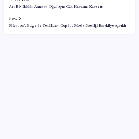
Acı Bir İkizlik: Anne ve Oğul Aynı Gün Hayatını Kaybetti
Next
Microsoft Edge’de Yenilikler: Copilot Mode Özelliği Emekliye Ayrıldı
SON YAZILAR
Halkbank’tan beklenti üstü net kâr
Zihin Okuyan Yapay Zeka Firması: Beynini Okutana
50 Dolar
Yapay zeka bu kez gerçek bir canlı üretti