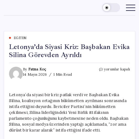
Skip
to
content
EĞITIM
Letonya’da Siyasi Kriz: Başbakan Evika
Silina Görevden Ayrıldı
Letonya’da
By
Fatma Koç
yorumlar kapalı
Siyasi
14 Mayıs 2026
1 Min Read
Kriz:
Başbakan
Evika
Letonya’da siyasi bir kriz patlak verdi ve Başbakan Evika
Silina
Silina, koalisyon ortağının hükümetten ayrılması sonrasında
Görevden
Ayrıldı
istifa ettiğini duyurdu. İlericiler Partisi’nin hükümetten
için
çekilmesi, Silina liderliğindeki Yeni Birlik ittifakının
parlamento çoğunluğunu kaybetmesine neden oldu. Başbakan
Silina, sosyal medya üzerinden yaptığı açıklamada, “zor ama
dürüst bir karar alarak” istifa ettiğini ifade etti.