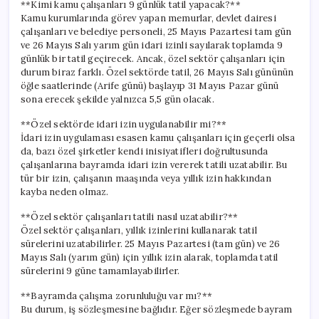
**Kimi kamu çalışanları 9 günlük tatil yapacak?**
Kamu kurumlarında görev yapan memurlar, devlet dairesi
çalışanları ve belediye personeli, 25 Mayıs Pazartesi tam gün
ve 26 Mayıs Salı yarım gün idari izinli sayılarak toplamda 9
günlük bir tatil geçirecek. Ancak, özel sektör çalışanları için
durum biraz farklı. Özel sektörde tatil, 26 Mayıs Salı gününün
öğle saatlerinde (Arife günü) başlayıp 31 Mayıs Pazar günü
sona erecek şekilde yalnızca 5,5 gün olacak.
**Özel sektörde idari izin uygulanabilir mi?**
İdari izin uygulaması esasen kamu çalışanları için geçerli olsa
da, bazı özel şirketler kendi inisiyatifleri doğrultusunda
çalışanlarına bayramda idari izin vererek tatili uzatabilir. Bu
tür bir izin, çalışanın maaşında veya yıllık izin hakkından
kayba neden olmaz.
**Özel sektör çalışanları tatili nasıl uzatabilir?**
Özel sektör çalışanları, yıllık izinlerini kullanarak tatil
sürelerini uzatabilirler. 25 Mayıs Pazartesi (tam gün) ve 26
Mayıs Salı (yarım gün) için yıllık izin alarak, toplamda tatil
sürelerini 9 güne tamamlayabilirler.
**Bayramda çalışma zorunluluğu var mı?**
Bu durum, iş sözleşmesine bağlıdır. Eğer sözleşmede bayram