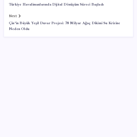
Türkiye Havalimanlarında Dijital Dönüşüm Süreci Başladı
Next
Çin’in Büyük Yeşil Duvar Projesi: 78 Milyar Ağaç Dikimi Su Krizine
Neden Oldu
SON YAZILAR
‘Çocuk güvenliği’ aykırılığı 1 milyar dolar ceza getirdi
Sürekli maddi sorun yaşayan insanların beyni daha
çabuk yaşlanabiliyor: ‘Beyin de yoruluyor’
Halkbank’tan beklenti üstü net kâr