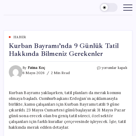
Skip
to
content
HABER
Kurban Bayramı’nda 9 Günlük Tatil
Hakkında Bilmeniz Gerekenler
Kurban
By
Fatma Koç
yorumlar kapalı
Bayramı’nda
6 Mayıs 2026
2 Min Read
9
Günlük
Tatil
Kurban Bayramı yaklaşırken, tatil planları da merak konusu
Hakkında
olmaya başladı. Cumhurbaşkanı Erdoğan’ın açıklamasıyla
Bilmeniz
Gerekenler
birlikte, kamu çalışanları için Kurban Bayramı tatili 9 güne
için
çıkarıldı. 23 Mayıs Cumartesi günü başlayarak 31 Mayıs Pazar
günü sona erecek olan bu geniş tatil süreci, özel sektör
çalışanları için farklı kurallar çerçevesinde işleyecek. İşte, tatil
hakkında merak edilen detaylar.