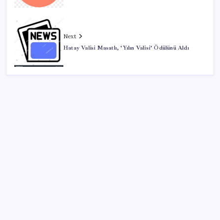
Next
Hatay Valisi Masatlı, ‘Yılın Valisi’ Ödülünü Aldı
SON YAZILAR
Uzman isim maaşlarda yeni dönemi açıkladı: Prim
borcu olan emeklilerin aylıklarından kesilecek tutar
belli oldu