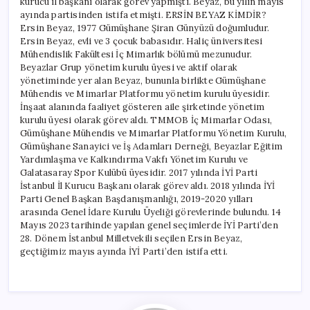
kurucu il başkanı olarak görev yapmıştı. Beyaz, bu yılın mayıs
ayında partisinden istifa etmişti. ERSİN BEYAZ KİMDİR?
Ersin Beyaz, 1977 Gümüşhane Şiran Günyüzü doğumludur.
Ersin Beyaz, evli ve 3 çocuk babasıdır. Haliç üniversitesi
Mühendislik Fakültesi İç Mimarlık bölümü mezunudur.
Beyazlar Grup yönetim kurulu üyesi ve aktif olarak
yönetiminde yer alan Beyaz, bununla birlikte Gümüşhane
Mühendis ve Mimarlar Platformu yönetim kurulu üyesidir.
İnşaat alanında faaliyet gösteren aile şirketinde yönetim
kurulu üyesi olarak görev aldı. TMMOB İç Mimarlar Odası,
Gümüşhane Mühendis ve Mimarlar Platformu Yönetim Kurulu,
Gümüşhane Sanayici ve İş Adamları Derneği, Beyazlar Eğitim
Yardımlaşma ve Kalkındırma Vakfı Yönetim Kurulu ve
Galatasaray Spor Kulübü üyesidir. 2017 yılında İYİ Parti
İstanbul İl Kurucu Başkanı olarak görev aldı. 2018 yılında İYİ
Parti Genel Başkan Başdanışmanlığı, 2019-2020 yılları
arasında Genel İdare Kurulu Üyeliği görevlerinde bulundu. 14
Mayıs 2023 tarihinde yapılan genel seçimlerde İYİ Parti’den
28. Dönem İstanbul Milletvekili seçilen Ersin Beyaz,
geçtiğimiz mayıs ayında İYİ Parti’den istifa etti.