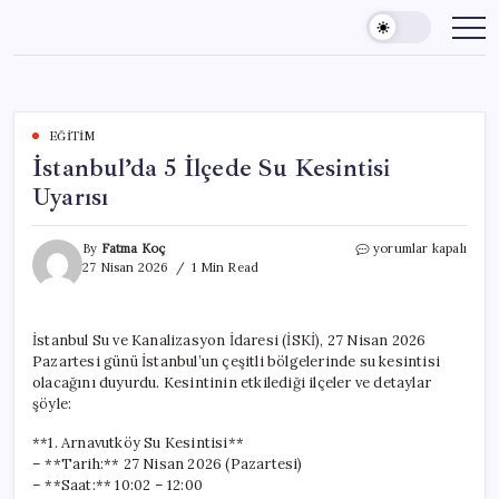
Skip
to
content
EĞITIM
İstanbul’da 5 İlçede Su Kesintisi
Uyarısı
İstanbul’da
By
Fatma Koç
yorumlar kapalı
5
27 Nisan 2026
1 Min Read
İlçede
Su
Kesintisi
İstanbul Su ve Kanalizasyon İdaresi (İSKİ), 27 Nisan 2026
Uyarısı
Pazartesi günü İstanbul’un çeşitli bölgelerinde su kesintisi
için
olacağını duyurdu. Kesintinin etkilediği ilçeler ve detaylar
şöyle:
**1. Arnavutköy Su Kesintisi**
– **Tarih:** 27 Nisan 2026 (Pazartesi)
– **Saat:** 10:02 – 12:00