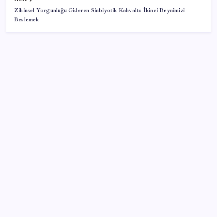
Zihinsel Yorgunluğu Gideren Sinbiyotik Kahvaltı: İkinci Beynimizi
Beslemek
SON YAZILAR
Uzman isim maaşlarda yeni dönemi açıkladı: Prim
borcu olan emeklilerin aylıklarından kesilecek tutar
belli oldu
Minecraft Nintendo Switch 2’ye Geliyor: Tarih Belli
Oldu
DUS 1. dönem ek yerleştirme sonuçları açıklandı