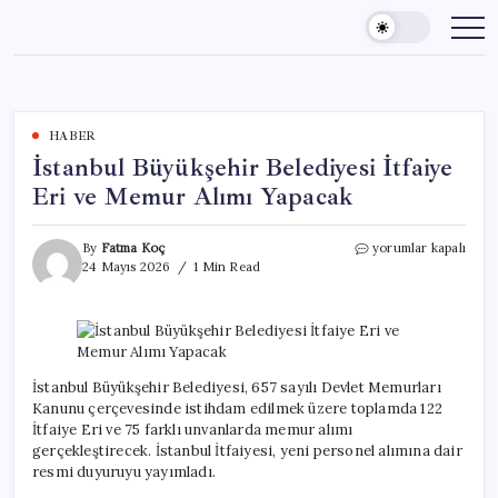
Skip
to
content
HABER
İstanbul Büyükşehir Belediyesi İtfaiye
Eri ve Memur Alımı Yapacak
İstanbul
By
Fatma Koç
yorumlar kapalı
Büyükşehir
24 Mayıs 2026
1 Min Read
Belediyesi
İtfaiye
Eri
ve
Memur
Alımı
İstanbul Büyükşehir Belediyesi, 657 sayılı Devlet Memurları
Yapacak
Kanunu çerçevesinde istihdam edilmek üzere toplamda 122
için
İtfaiye Eri ve 75 farklı unvanlarda memur alımı
gerçekleştirecek. İstanbul İtfaiyesi, yeni personel alımına dair
resmi duyuruyu yayımladı.