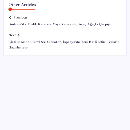
Other Articles
Previous
Bodrum’da Trafik Kazaları: Yaya Yaralandı, Araç Ağaçla Çarpıştı
Next
Çinli Otomobil Devi SAIC Motor, İspanya’da Yeni Bir Üretim Tesisine
Hazırlanıyor
SON YAZILAR
Uzman isim maaşlarda yeni dönemi açıkladı: Prim