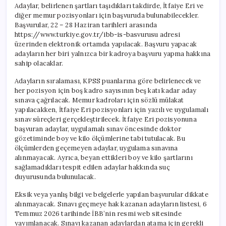
Adaylar, belirlenen şartları taşıdıkları takdirde, İtfaiye Eri ve
diğer memur pozisyonları için başvuruda bulunabilecekler.
Başvurular, 22 – 28 Haziran tarihleri arasında
https://www.turkiye.gov.tr/ibb-is-basvurusu adresi
üzerinden elektronik ortamda yapılacak. Başvuru yapacak
adayların her biri yalnızca bir kadroya başvuru yapma hakkına
sahip olacaklar.
Adayların sıralaması, KPSS puanlarına göre belirlenecek ve
her pozisyon için boş kadro sayısının beş katı kadar aday
sınava çağrılacak. Memur kadroları için sözlü mülakat
yapılacakken, İtfaiye Eri pozisyonları için yazılı ve uygulamalı
sınav süreçleri gerçekleştirilecek. İtfaiye Eri pozisyonuna
başvuran adaylar, uygulamalı sınav öncesinde doktor
gözetiminde boy ve kilo ölçümlerine tabi tutulacak. Bu
ölçümlerden geçemeyen adaylar, uygulama sınavına
alınmayacak. Ayrıca, beyan ettikleri boy ve kilo şartlarını
sağlamadıkları tespit edilen adaylar hakkında suç
duyurusunda bulunulacak.
Eksik veya yanlış bilgi ve belgelerle yapılan başvurular dikkate
alınmayacak. Sınavı geçmeye hak kazanan adayların listesi, 6
Temmuz 2026 tarihinde İBB’nin resmi web sitesinde
yayımlanacak. Sınavı kazanan adaylardan atama için gerekli