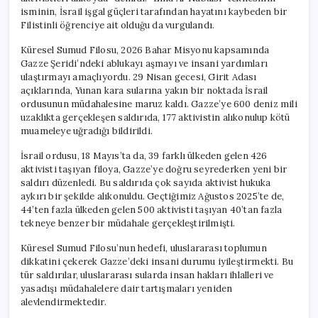
isminin, İsrail işgal güçleri tarafından hayatını kaybeden bir
Filistinli öğrenciye ait olduğu da vurgulandı.
Küresel Sumud Filosu, 2026 Bahar Misyonu kapsamında
Gazze Şeridi’ndeki ablukayı aşmayı ve insani yardımları
ulaştırmayı amaçlıyordu. 29 Nisan gecesi, Girit Adası
açıklarında, Yunan kara sularına yakın bir noktada İsrail
ordusunun müdahalesine maruz kaldı. Gazze’ye 600 deniz mili
uzaklıkta gerçekleşen saldırıda, 177 aktivistin alıkonulup kötü
muameleye uğradığı bildirildi.
İsrail ordusu, 18 Mayıs’ta da, 39 farklı ülkeden gelen 426
aktivisti taşıyan filoya, Gazze’ye doğru seyrederken yeni bir
saldırı düzenledi. Bu saldırıda çok sayıda aktivist hukuka
aykırı bir şekilde alıkonuldu. Geçtiğimiz Ağustos 2025’te de,
44’ten fazla ülkeden gelen 500 aktivisti taşıyan 40’tan fazla
tekneye benzer bir müdahale gerçekleştirilmişti.
Küresel Sumud Filosu’nun hedefi, uluslararası toplumun
dikkatini çekerek Gazze’deki insani durumu iyileştirmekti. Bu
tür saldırılar, uluslararası sularda insan hakları ihlalleri ve
yasadışı müdahalelere dair tartışmaları yeniden
alevlendirmektedir.