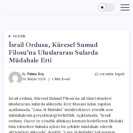
Skip
to
content
EĞITIM
İsrail Ordusu, Küresel Sumud
Filosu’na Uluslararası Sularda
Müdahale Etti
İsrail
By
Fatma Koç
yorumlar kapalı
Ordusu,
20 Mayıs 2026
1 Min Read
Küresel
Sumud
Filosu’na
İsrail ordusu, Küresel Sumud Filosu’na ait tüm tekneleri
Uluslararası
uluslararası sularda alıkoydu. Kriz Masası’ndan yapılan
Sularda
Müdahale
açıklamada, “Lina Al-Nabulsi” isimli tekneye yönelik son
Etti
müdahalenin gerçekleştiği belirtildi. Açıklamada, “İsrail
için
ordusu, Gazze’ye yönelik ablukayı kırmayı hedefleyen filodaki
tüm teknelere hukuka aykırı bir şekilde müdahale ederek
aktivistleri alıkoydu” denildi. “Lina Al-Nabulsi” teknesinin