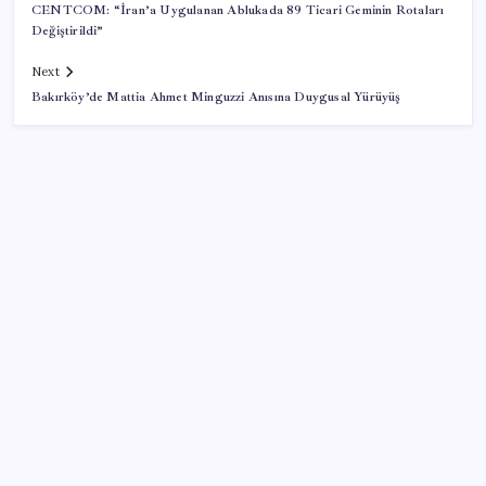
CENTCOM: “İran’a Uygulanan Ablukada 89 Ticari Geminin Rotaları
Değiştirildi”
Next
Bakırköy’de Mattia Ahmet Minguzzi Anısına Duygusal Yürüyüş
SON YAZILAR
Yapay zeka bu kez gerçek bir canlı üretti
Hazine nakit gerçekleşmeleri 395,7 milyar TL açık
verdi
iPhone 18 Pro Max ve iPhone Ultra Elimizde