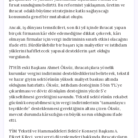
fırsat sunduğunu belirtti. Bu reformist yaklaşımın, üretim ve
ihracat odaklı büyüme stratejisine katkı sağlayacağı
konusunda genel bir mutabakat oluştu.
Ancak, iş dünyası temsilcileri, son iki yıl içinde ihracat yapan
birçok firmanın kâr elde edemediğine dikkat çekerek, kârı
olmayan firmalar için vergi indiriminin sınırlı etkisi olacağını
ifade etti. Sürdürülebilir bir başarı için maliyetler ve istihdam
yüklerini hafifletecek yapısal desteklerin şart olduğu
vurgulandı.
İTHİB eski Başkanı Ahmet Öksüz, ihracatçılara yönelik
kurumlar vergisi indirimini desteklediklerini belirterek, tekstil
ve hazır giyim sektörünün yüksek maliyet baskısı altında
olduğunu hatırlattı. Öksüz, istihdam desteğinin 5 bin TL’ye
çıkarılması ve döviz dönüşüm desteğinin yüzde 5’e
yükseltilmesi gerektiğini savundu. Tekstil sektörünün rekabet
gücünü koruyabilmesi için vergi indirimlerinin “tamamlayıcı
teşviklerle” desteklenmesi gerektiğinin altını çizen Öksüz,
mevcut durumda kârsızlığın en büyük sorun olduğunu ifade
etti.
TİM Tekstil ve Hammaddeleri Sektör Konseyi Başkanı A.
Fikret Kileci, yeni vergi düzenlemeleri hakkında ihracatçıların