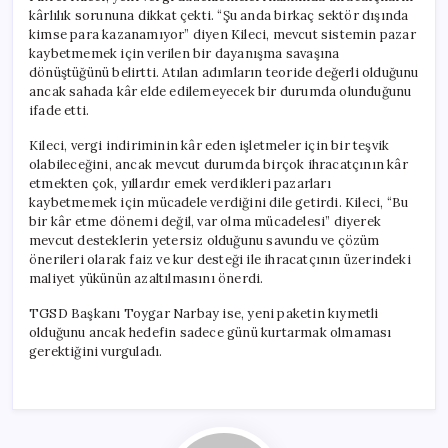
kârlılık sorununa dikkat çekti. “Şu anda birkaç sektör dışında
kimse para kazanamıyor” diyen Kileci, mevcut sistemin pazar
kaybetmemek için verilen bir dayanışma savaşına
dönüştüğünü belirtti. Atılan adımların teoride değerli olduğunu
ancak sahada kâr elde edilemeyecek bir durumda olunduğunu
ifade etti.
Kileci, vergi indiriminin kâr eden işletmeler için bir teşvik
olabileceğini, ancak mevcut durumda birçok ihracatçının kâr
etmekten çok, yıllardır emek verdikleri pazarları
kaybetmemek için mücadele verdiğini dile getirdi. Kileci, “Bu
bir kâr etme dönemi değil, var olma mücadelesi” diyerek
mevcut desteklerin yetersiz olduğunu savundu ve çözüm
önerileri olarak faiz ve kur desteği ile ihracatçının üzerindeki
maliyet yükünün azaltılmasını önerdi.
TGSD Başkanı Toygar Narbay ise, yeni paketin kıymetli
olduğunu ancak hedefin sadece günü kurtarmak olmaması
gerektiğini vurguladı.