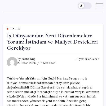
Skip
to
content
HABER
İş Dünyasından Yeni Düzenlemelere
Yorum: İstihdam ve Maliyet Destekleri
Gerekiyor
İş
By
Fatma Koç
yorumlar kapalı
Dünyasından
27 Nisan 2026
2 Min Read
Yeni
Düzenlemelere
Yorum:
Türkiye Yüzyılı Yatırım İçin Güçlü Merkez Programı, iş
İstihdam
dünyası temsilcileri tarafından detaylı bir şekilde
ve
Maliyet
değerlendirildi. Dünya Gazetesi’nde yer alan habere göre,
Destekleri
temsilciler, imalatçı ihracatçılar için kurumlar vergisi oranının
Gerekiyor
yüzde 20’den yüzde 9’a indirilmesi ve yatırım süreçlerini tek
için
bir merkezden yönetecek yeni modelin, özellikle genç
girişimciler ve yabancı yatırımcılar açısından önemli bir