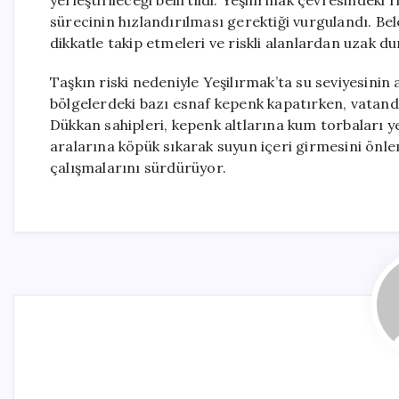
yerleştirileceği belirtildi. Yeşilırmak çevresindeki r
sürecinin hızlandırılması gerektiği vurgulandı. Be
dikkatle takip etmeleri ve riskli alanlardan uzak du
Taşkın riski nedeniyle Yeşilırmak’ta su seviyesinin a
bölgelerdeki bazı esnaf kepenk kapatırken, vatand
Dükkan sahipleri, kepenk altlarına kum torbaları ye
aralarına köpük sıkarak suyun içeri girmesini önleme
çalışmalarını sürdürüyor.