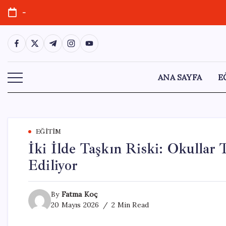
Skip
-
to
content
https://www.facebook.com/
https://twitter.com/
https://t.me/
https://www.instagram.com/
https://youtube.com/
ANA SAYFA
E
EĞITIM
İki İlde Taşkın Riski: Okullar T
Ediliyor
By
Fatma Koç
20 Mayıs 2026
2 Min Read