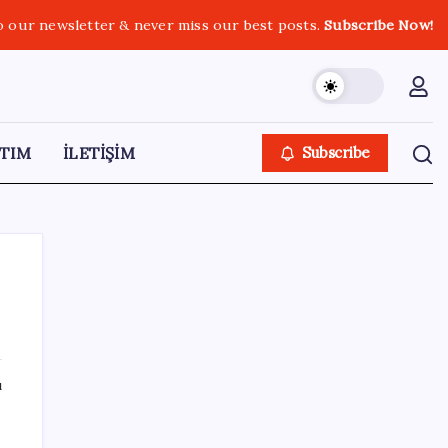
o our newsletter & never miss our best posts.
Subscribe Now!
TIM
İLETİŞİM
Subscribe
SON YAZILAR
ı
Uzman isim maaşlarda yeni dönemi
açıkladı: Prim borcu olan emeklilerin