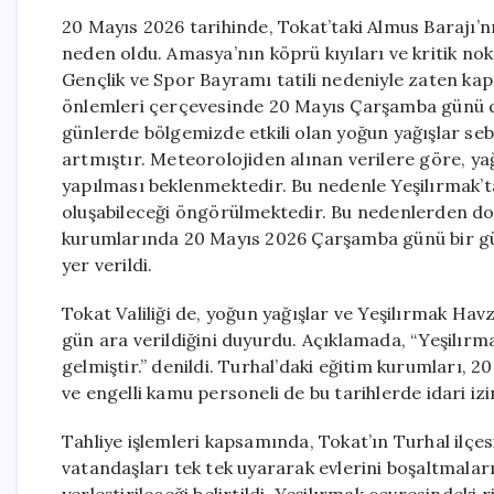
20 Mayıs 2026 tarihinde, Tokat’taki Almus Barajı
neden oldu. Amasya’nın köprü kıyıları ve kritik nok
Gençlik ve Spor Bayramı tatili nedeniyle zaten kap
önlemleri çerçevesinde 20 Mayıs Çarşamba günü de t
günlerde bölgemizde etkili olan yoğun yağışlar seb
artmıştır. Meteorolojiden alınan verilere göre, ya
yapılması beklenmektedir. Bu nedenle Yeşilırmak’tak
oluşabileceği öngörülmektedir. Bu nedenlerden do
kurumlarında 20 Mayıs 2026 Çarşamba günü bir gü
yer verildi.
Tokat Valiliği de, yoğun yağışlar ve Yeşilırmak Havz
gün ara verildiğini duyurdu. Açıklamada, “Yeşilır
gelmiştir.” denildi. Turhal’daki eğitim kurumları, 2
ve engelli kamu personeli de bu tarihlerde idari izin
Tahliye işlemleri kapsamında, Tokat’ın Turhal ilçes
vatandaşları tek tek uyararak evlerini boşaltmaları