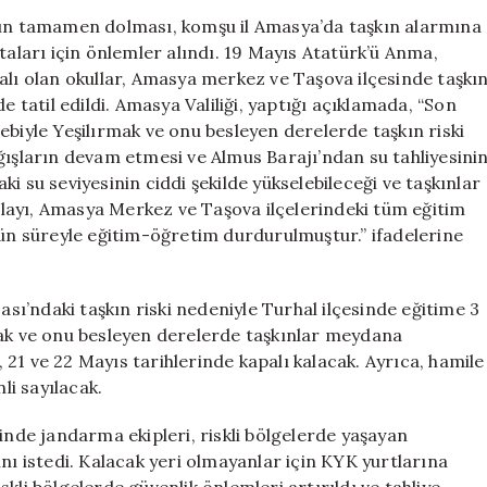
Okullar
’nın tamamen dolması, komşu il Amasya’da taşkın alarmına
Tatil
taları için önlemler alındı. 19 Mayıs Atatürk’ü Anma,
Edildi
alı olan okullar, Amasya merkez ve Taşova ilçesinde taşkı
ve
atil edildi. Amasya Valiliği, yaptığı açıklamada, “Son
Bölgeler
ebiyle Yeşilırmak ve onu besleyen derelerde taşkın riski
Tahliye
ğışların devam etmesi ve Almus Barajı’ndan su tahliyesini
Ediliyor
i su seviyesinin ciddi şekilde yükselebileceği ve taşkınlar
için
layı, Amasya Merkez ve Taşova ilçelerindeki tüm eğitim
n süreyle eğitim-öğretim durdurulmuştur.” ifadelerine
ası’ndaki taşkın riski nedeniyle Turhal ilçesinde eğitime 3
mak ve onu besleyen derelerde taşkınlar meydana
0, 21 ve 22 Mayıs tarihlerinde kapalı kalacak. Ayrıca, hamile
li sayılacak.
inde jandarma ekipleri, riskli bölgelerde yaşayan
nı istedi. Kalacak yeri olmayanlar için KYK yurtlarına