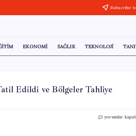
Subscribe t
ĞİTİM
EKONOMİ
SAĞLIK
TEKNOLOJİ
TANI
atil Edildi ve Bölgeler Tahliye
İki
yorumlar kapal
İlde
Taşkın
Riski: