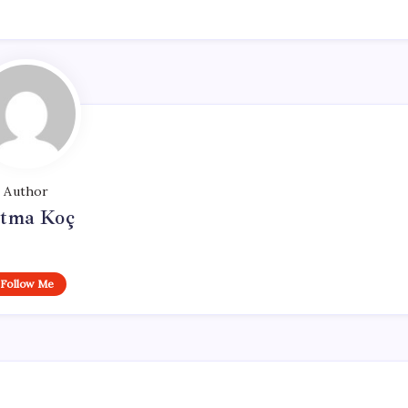
Author
tma Koç
Follow Me