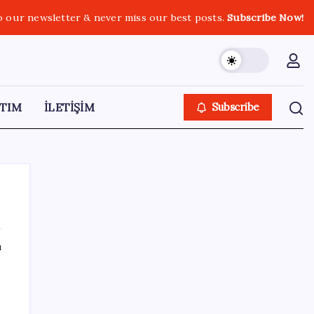
o our newsletter & never miss our best posts.
Subscribe Now!
TIM
İLETİŞİM
Subscribe
ı
SON YAZILAR
Uzman isim maaşlarda yeni dönemi
açıkladı: Prim borcu olan emeklilerin