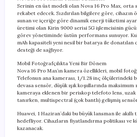
Serinin en üst modeli olan Nova 16 Pro Max, orta 
rekabet edecek. Sızdırılan bilgilere göre, cihazın
sunan ve içeriğe göre dinamik enerji tüketimi aya
üretimi olan Kirin 9000 serisi 5G işlemcisinin gücü
görev yönetiminde üstün performans sunuyor. Kul
mAh kapasiteli yeni nesil bir batarya ile donatılan c
desteği de sağlıyor.
Mobil Fotoğrafçılıkta Yeni Bir Dönem
Nova 16 Pro Max’ın kamera özellikleri, mobil fotoğ
Telefonun ana kamerası, 1/1.28 inç ölçülerindeki 
devasa sensör, düşük ışık koşullarında maksimum ış
kameraya eklenen bir periskop telefoto lens, uzak 
tanırken, multispectral (çok bantlı) gelişmiş sens
Huawei, 1 Haziran’daki bu büyük lansman ile akıll
hedefliyor. Cihazların fiyatlandırma politikası ve 
kazanacak.