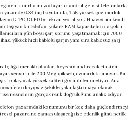
segment sınırlarını zorlayarak amiral gemisi telefonlarla
 ön yüzünde 6.84 inç boyutunda, 1.5K yüksek çözünürlük
rlayan LTPO OLED bir ekran yer alıyor. Huawei’nin kendi
nü taşıyan bu telefon, yüksek RAM kapasiteleri ile çoklu
lanıcılara gün boyu şarj sorunu yaşatmamak için 7000
ihaz, yüksek hızlı kablolu şarjın yanı sıra kablosuz şarj
rafçılığa meraklı olanları heyecanlandıracak cinsten.
büyük sensörü ile 200 Megapiksel çözünürlük sunuyor. Bu
ık toplayarak yüksek kaliteli görüntüler üretiyor. Ana
mesafeleri kayıpsız şekilde yakınlaştırmaya olanak
ör ise nesnelerin gerçek renk doğruluğunu analiz ediyor.
ı telefon pazarındaki konumunu bir kez daha güçlendirmeyi
küresel pazara ne zaman ulaşacağı ise etkinlik günü netlik