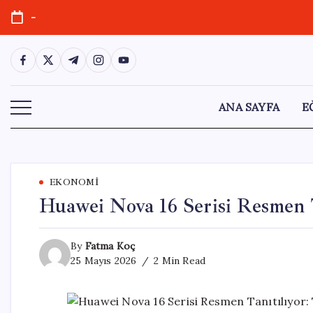
Skip
-
to
content
https://www.facebook.com/
https://twitter.com/
https://t.me/
https://www.instagram.com/
https://youtube.com/
ANA SAYFA
E
EKONOMI
Huawei Nova 16 Serisi Resmen T
By
Fatma Koç
25 Mayıs 2026
2 Min Read