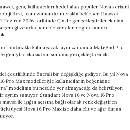
Tanıtılıyor:
wei, genç kullanıcıları hedef alan popüler Nova serisini
Tarih
knoloji devi, uzun zamandır merakla beklenen Huawei
ve
. 1 Haziran 2026 tarihinde Çin’de gerçekleştirilecek olan
Detaylar
için
nk seçeneği ve arka panelde yer alan özgün kamera
ak.
nlarını tanıtmakla kalmayacak; aynı zamanda MatePad Pro
 ile geniş bir ekosistem sunumu gerçekleştirecek.
 çeşitliliğinde önemli bir değişikliğe gidiyor. Bu yıl Nova
16 Pro Max modelleriyle kullanıcıların beğenisine
a” modelinin bu nesilde yer almayacağı da belirtiliyor.
bir ayrım sunuyor. Standart Nova 16 ve Nova 16 Pro
 mavisi ile ışığın açısına bağlı olarak renk değiştiren
güçlü üyesi Nova 16 Pro Max ise daha elit ve ağır duran
anıyor.