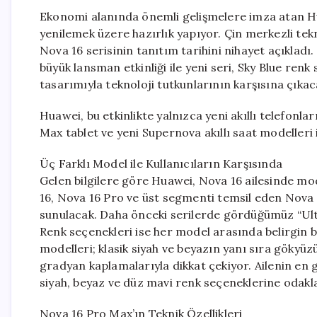
Ekonomi alanında önemli gelişmelere imza atan Hua
yenilemek üzere hazırlık yapıyor. Çin merkezli te
Nova 16 serisinin tanıtım tarihini nihayet açıkladı
büyük lansman etkinliği ile yeni seri, Sky Blue re
tasarımıyla teknoloji tutkunlarının karşısına çıkac
Huawei, bu etkinlikte yalnızca yeni akıllı telefo
Max tablet ve yeni Supernova akıllı saat modelleri
Üç Farklı Model ile Kullanıcıların Karşısında
Gelen bilgilere göre Huawei, Nova 16 ailesinde model
16, Nova 16 Pro ve üst segmenti temsil eden Nova 
sunulacak. Daha önceki serilerde gördüğümüz “Ultr
Renk seçenekleri ise her model arasında belirgin 
modelleri; klasik siyah ve beyazın yanı sıra gökyüzü
gradyan kaplamalarıyla dikkat çekiyor. Ailenin en 
siyah, beyaz ve düz mavi renk seçeneklerine odakl
Nova 16 Pro Max’ın Teknik Özellikleri