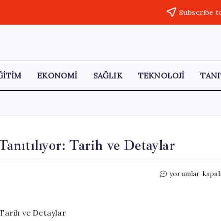
Subscribe t
ĞİTİM
EKONOMİ
SAĞLIK
TEKNOLOJİ
TANI
anıtılıyor: Tarih ve Detaylar
Huawei
yorumlar kapal
Nova
16
Serisi
Resmen