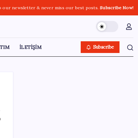
o our newsletter & never miss our best posts.
Subscribe Now!
TIM
İLETİŞİM
Subscribe
SON YAZILAR
ı
Uzman isim maaşlarda yeni dönemi
açıkladı: Prim borcu olan emeklilerin