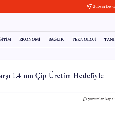
Subscribe t
ĞİTİM
EKONOMİ
SAĞLIK
TEKNOLOJİ
TANI
rşı 1.4 nm Çip Üretim Hedefiyle
Huawei,
yorumlar kapal
ABD
Yaptırımlarına
Karşı