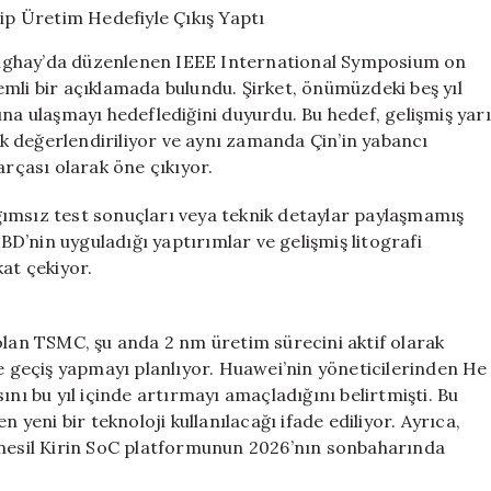
1.4
nm
anghay’da düzenlenen IEEE International Symposium on
Çip
mli bir açıklamada bulundu. Şirket, önümüzdeki beş yıl
Üretim
ına ulaşmayı hedeflediğini duyurdu. Bu hedef, gelişmiş yarı
Hedefiyle
Çıkış
rak değerlendiriliyor ve aynı zamanda Çin’in yabancı
Yaptı
arçası olarak öne çıkıyor.
için
ımsız test sonuçları veya teknik detaylar paylaşmamış
ABD’nin uyguladığı yaptırımlar ve gelişmiş litografi
at çekiyor.
olan TSMC, şu anda 2 nm üretim sürecini aktif olarak
ne geçiş yapmayı planlıyor. Huawei’nin yöneticilerinden He
ını bu yıl içinde artırmayı amaçladığını belirtmişti. Bu
 yeni bir teknoloji kullanılacağı ifade ediliyor. Ayrıca,
 nesil Kirin SoC platformunun 2026’nın sonbaharında