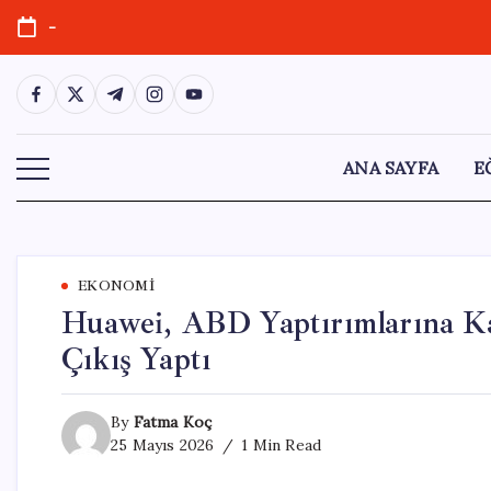
Skip
-
to
content
https://www.facebook.com/
https://twitter.com/
https://t.me/
https://www.instagram.com/
https://youtube.com/
ANA SAYFA
E
EKONOMI
Huawei, ABD Yaptırımlarına Ka
Çıkış Yaptı
By
Fatma Koç
25 Mayıs 2026
1 Min Read