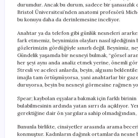
durumdur. Ancak bu durum, sadece bir şanssızlık değil
Bristol Üniversitesi’nden anatomi profesörü Mich
bu konuyu daha da derinlemesine inceliyor.
Anahtar ya da telefon gibi günlük nesneleri ara
fark etmemiz, beynimizin olayları nasıl işlediğinin
gözlerimizin gördüğüyle sınırlı değil. Beynimiz, ne
Gündelik yaşamda bir nesneyi bulmak, “görsel arama
her şeyi aynı anda analiz etmek yerine, önemli görd
Stresli ve aceleci anlarda, beyin, algısını beklenti
imajla tam örtüşmüyorsa, yani anahtarlar bir gazet
duruyorsa, beyin bu nesneyi görmesine rağmen yok
Spear; kaybolan eşyalara bakmak için farklı birinin 
bulabilmesinin ardında yatan sırrı da açıklıyor. Ye
gerektiğine dair ön yargılara sahip olmadığından,
Bununla birlikte, cinsiyetler arasında arama beceri
konmuştur. Kadınların dağınık ortamlarda nesne b