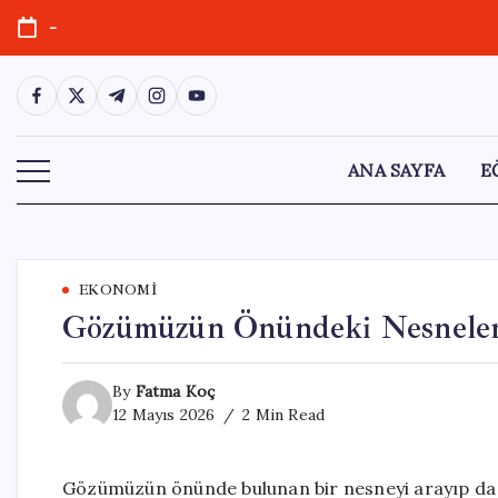
Skip
-
to
content
https://www.facebook.com/
https://twitter.com/
https://t.me/
https://www.instagram.com/
https://youtube.com/
ANA SAYFA
E
EKONOMI
Gözümüzün Önündeki Nesneler
By
Fatma Koç
12 Mayıs 2026
2 Min Read
Gözümüzün önünde bulunan bir nesneyi arayıp da b