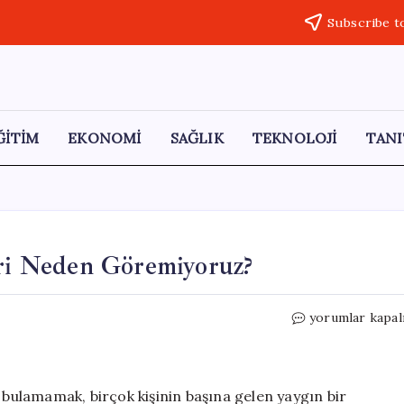
Subscribe t
ĞİTİM
EKONOMİ
SAĞLIK
TEKNOLOJİ
TANI
i Neden Göremiyoruz?
Gözümüzün
yorumlar kapal
Önündeki
Nesneleri
Neden
Göremiyoruz?
ulamamak, birçok kişinin başına gelen yaygın bir