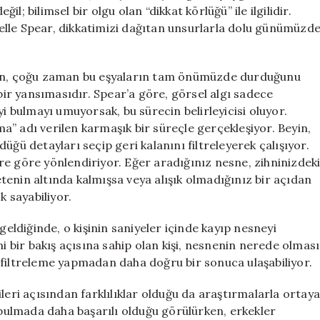
için
; bilimsel bir olgu olan “dikkat körlüğü” ile ilgilidir.
elle Spear, dikkatimizi dağıtan unsurlarla dolu günümüzd
rken, çoğu zaman bu eşyaların tam önümüzde durduğunu
 bir yansımasıdır. Spear’a göre, görsel algı sadece
yi bulmayı umuyorsak, bu sürecin belirleyicisi oluyor.
” adı verilen karmaşık bir süreçle gerçekleşiyor. Beyin,
üğü detayları seçip geri kalanını filtreleyerek çalışıyor.
lere göre yönlendiriyor. Eğer aradığınız nesne, zihninizdek
enin altında kalmışsa veya alışık olmadığınız bir açıdan
 sayabiliyor.
geldiğinde, o kişinin saniyeler içinde kayıp nesneyi
ni bir bakış açısına sahip olan kişi, nesnenin nerede olması
 filtreleme yapmadan daha doğru bir sonuca ulaşabiliyor.
leri açısından farklılıklar olduğu da araştırmalarla ortaya
ulmada daha başarılı olduğu görülürken, erkekler