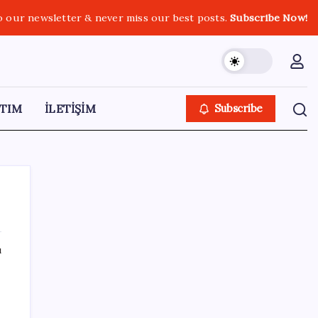
o our newsletter & never miss our best posts.
Subscribe Now!
TIM
İLETİŞİM
Subscribe
ı
SON YAZILAR
Sürekli maddi sorun yaşayan insanların
beyni daha çabuk yaşlanabiliyor: ‘Beyin de