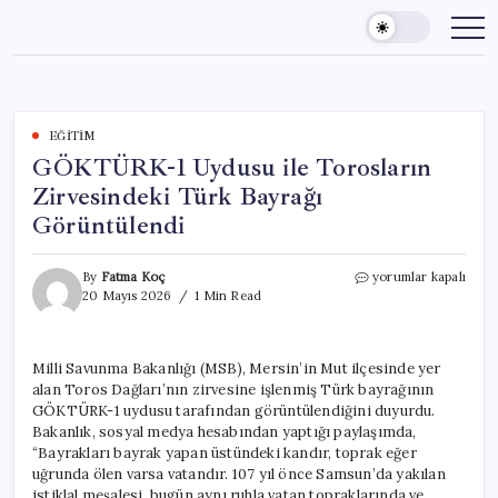
Skip
to
content
EĞITIM
GÖKTÜRK-1 Uydusu ile Torosların
Zirvesindeki Türk Bayrağı
Görüntülendi
GÖKTÜRK-
By
Fatma Koç
yorumlar kapalı
1
20 Mayıs 2026
1 Min Read
Uydusu
ile
Torosların
Milli Savunma Bakanlığı (MSB), Mersin’in Mut ilçesinde yer
Zirvesindeki
alan Toros Dağları’nın zirvesine işlenmiş Türk bayrağının
Türk
Bayrağı
GÖKTÜRK-1 uydusu tarafından görüntülendiğini duyurdu.
Görüntülendi
Bakanlık, sosyal medya hesabından yaptığı paylaşımda,
için
“Bayrakları bayrak yapan üstündeki kandır, toprak eğer
uğrunda ölen varsa vatandır. 107 yıl önce Samsun’da yakılan
istiklal meşalesi, bugün aynı ruhla vatan topraklarında ve