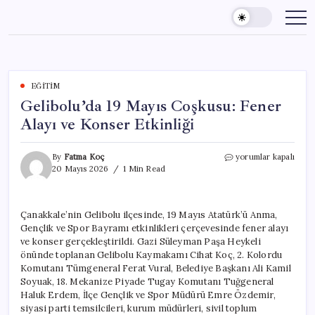
Skip
to
content
EĞITIM
Gelibolu’da 19 Mayıs Coşkusu: Fener
Alayı ve Konser Etkinliği
Gelibolu’da
By
Fatma Koç
yorumlar kapalı
19
20 Mayıs 2026
1 Min Read
Mayıs
Coşkusu:
Fener
Çanakkale’nin Gelibolu ilçesinde, 19 Mayıs Atatürk’ü Anma,
Alayı
Gençlik ve Spor Bayramı etkinlikleri çerçevesinde fener alayı
ve
Konser
ve konser gerçekleştirildi. Gazi Süleyman Paşa Heykeli
Etkinliği
önünde toplanan Gelibolu Kaymakamı Cihat Koç, 2. Kolordu
için
Komutanı Tümgeneral Ferat Vural, Belediye Başkanı Ali Kamil
Soyuak, 18. Mekanize Piyade Tugay Komutanı Tuğgeneral
Haluk Erdem, İlçe Gençlik ve Spor Müdürü Emre Özdemir,
siyasi parti temsilcileri, kurum müdürleri, sivil toplum