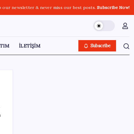
o our newsletter & never miss our best posts.
Subscribe Now!
TIM
İLETİŞİM
Subscribe
SON YAZILAR
ı
Uzman isim maaşlarda yeni dönemi
açıkladı: Prim borcu olan emeklilerin