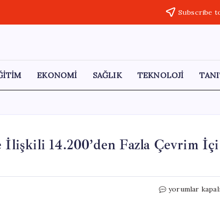
Subscribe t
ĞİTİM
EKONOMİ
SAĞLIK
TEKNOLOJİ
TANI
 İlişkili 14.200’den Fazla Çevrim İçi
Europol,
yorumlar kapal
Devrim
Muhafızları
ile