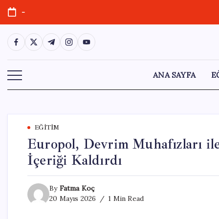
Skip
-
to
content
https://www.facebook.com/
https://twitter.com/
https://t.me/
https://www.instagram.com/
https://youtube.com/
ANA SAYFA
E
EĞITIM
Europol, Devrim Muhafızları ile
İçeriği Kaldırdı
By
Fatma Koç
20 Mayıs 2026
1 Min Read