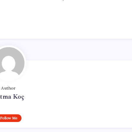
Author
tma Koç
Follow Me