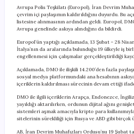
Avrupa Polis Teşkilatı (Europol), İran Devrim Muha
çevrim içi paylaşımın kaldırıldığını duyurdu. Bu a
listesine alınmasının ardından geldi. Europol, D
Avrupa genelinde askıya alındığını da bildirdi.
Europol’ün yaptığı açıklamada, 13 Şubat – 28 Nisa
İtalya’nın da aralarında bulunduğu 19 ülkeyle iş bi
engellenmesi için çalışmalar gerçekleştirildiği kayd
Açıklamada, DMO ile ilişkili 14.200’den fazla payla
sosyal medya platformundaki ana hesabının askıya 
içeriklerin kaldırılması sürecinin devam ettiği ifade
DMO ile ilgili içeriklerin Arapça, Endonezce, İngili
yayıldığı aktarılırken, ordunun dijital ağını genişl
sistemleri aşmak amacıyla kripto para kullanımıyla 
sitelerinin sürekliliği için Rusya ve ABD gibi birçok
AB, İran Devrim Muhafızları Ordusu’nu 19 Şubat tar