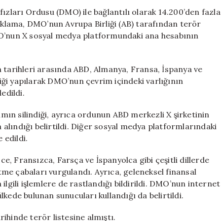
İlişkili
fızları Ordusu (DMO) ile bağlantılı olarak 14.200’den fazla
14.200’den
çıklama, DMO’nun Avrupa Birliği (AB) tarafından terör
Fazla
MO’nun X sosyal medya platformundaki ana hesabının
Çevrim
İçi
İçeriği
n tarihleri arasında ABD, Almanya, Fransa, İspanya ve
Kaldırdı
rliği yapılarak DMO’nun çevrim içindeki varlığının
için
edildi.
şımın silindiği, ayrıca ordunun ABD merkezli X şirketinin
alındığı belirtildi. Diğer sosyal medya platformlarındaki
 edildi.
zce, Fransızca, Farsça ve İspanyolca gibi çeşitli dillerde
etme çabaları vurgulandı. Ayrıca, geleneksel finansal
ilgili işlemlere de rastlandığı bildirildi. DMO’nun internet
 ülkede bulunan sunucuları kullandığı da belirtildi.
ihinde terör listesine almıştı.