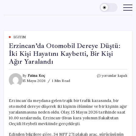
Skip
to
content
EĞITIM
Erzincan’da Otomobil Dereye Düştü:
İki Kişi Hayatını Kaybetti, Bir Kişi
Ağır Yaralandı
Erzincan’da
By
Fatma Koç
yorumlar kapalı
Otomobil
15 Mayıs 2026
1 Min Read
Dereye
Düştü:
İki
Erzincan’da meydana gelen trajik bir trafik kazasında, bir
Kişi
otomobil dereye düşerek iki kişinin ölümüne ve bir kişinin ağır
Hayatını
Kaybetti,
yaralanmasına neden oldu. Olay, 15 Mayıs 2026 tarihinde saat
Bir
10.00 sıralarında, Erzincan-Sivas kara yolunun Sakaltutan
Kişi
Geçidi Heybeli mevkiinde gerçekleşti.
Ağır
Yaralandı
Edinilen bilgilere göre, 34 MFF 271 plakalı araç, sürücüsünün