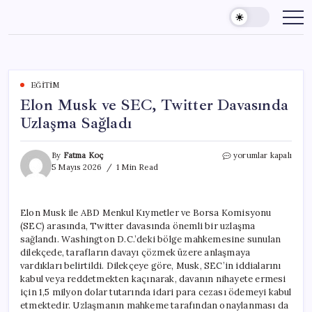
Skip
to
content
EĞITIM
Elon Musk ve SEC, Twitter Davasında
Uzlaşma Sağladı
Elon
By
Fatma Koç
yorumlar kapalı
Musk
5 Mayıs 2026
1 Min Read
ve
SEC,
Twitter
Elon Musk ile ABD Menkul Kıymetler ve Borsa Komisyonu
Davasında
(SEC) arasında, Twitter davasında önemli bir uzlaşma
Uzlaşma
Sağladı
sağlandı. Washington D.C.’deki bölge mahkemesine sunulan
için
dilekçede, tarafların davayı çözmek üzere anlaşmaya
vardıkları belirtildi. Dilekçeye göre, Musk, SEC’in iddialarını
kabul veya reddetmekten kaçınarak, davanın nihayete ermesi
için 1,5 milyon dolar tutarında idari para cezası ödemeyi kabul
etmektedir. Uzlaşmanın mahkeme tarafından onaylanması da