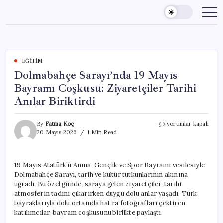
Skip
to
content
EĞITIM
Dolmabahçe Sarayı’nda 19 Mayıs
Bayramı Coşkusu: Ziyaretçiler Tarihi
Anılar Biriktirdi
Dolmabahçe
By
Fatma Koç
yorumlar kapalı
Sarayı’nda
20 Mayıs 2026
1 Min Read
19
Mayıs
Bayramı
19 Mayıs Atatürk’ü Anma, Gençlik ve Spor Bayramı vesilesiyle
Coşkusu:
Dolmabahçe Sarayı, tarih ve kültür tutkunlarının akınına
Ziyaretçiler
Tarihi
uğradı. Bu özel günde, saraya gelen ziyaretçiler, tarihi
Anılar
atmosferin tadını çıkarırken duygu dolu anlar yaşadı. Türk
Biriktirdi
bayraklarıyla dolu ortamda hatıra fotoğrafları çektiren
için
katılımcılar, bayram coşkusunu birlikte paylaştı.