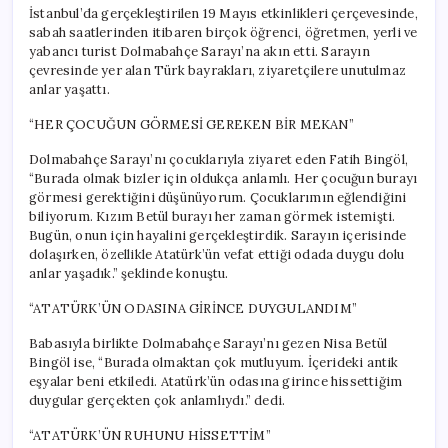
İstanbul’da gerçekleştirilen 19 Mayıs etkinlikleri çerçevesinde,
sabah saatlerinden itibaren birçok öğrenci, öğretmen, yerli ve
yabancı turist Dolmabahçe Sarayı’na akın etti. Sarayın
çevresinde yer alan Türk bayrakları, ziyaretçilere unutulmaz
anlar yaşattı.
“HER ÇOCUĞUN GÖRMESİ GEREKEN BİR MEKAN”
Dolmabahçe Sarayı’nı çocuklarıyla ziyaret eden Fatih Bingöl,
“Burada olmak bizler için oldukça anlamlı. Her çocuğun burayı
görmesi gerektiğini düşünüyorum. Çocuklarımın eğlendiğini
biliyorum. Kızım Betül burayı her zaman görmek istemişti.
Bugün, onun için hayalini gerçekleştirdik. Sarayın içerisinde
dolaşırken, özellikle Atatürk’ün vefat ettiği odada duygu dolu
anlar yaşadık.” şeklinde konuştu.
“ATATÜRK’ÜN ODASINA GİRİNCE DUYGULANDIM”
Babasıyla birlikte Dolmabahçe Sarayı’nı gezen Nisa Betül
Bingöl ise, “Burada olmaktan çok mutluyum. İçerideki antik
eşyalar beni etkiledi. Atatürk’ün odasına girince hissettiğim
duygular gerçekten çok anlamlıydı.” dedi.
“ATATÜRK’ÜN RUHUNU HİSSETTİM”